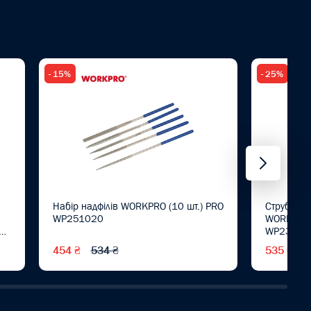
- 15%
- 25%
Набір надфілів WORKPRO (10 шт.) PRO
Струбцин
WP251020
WORKPRO 
им
WP23204
454 ₴
534 ₴
535 ₴
7