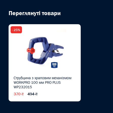
Переглянуті товари
- 25%
Струбцина з храповим механізмом
WORKPRO 100 мм PRO PLUS
WP232015
370 ₴
494 ₴