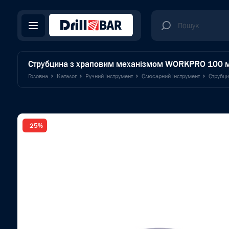
Струбцина з храповим механізмом WORKPRO 100
Головна
Каталог
Ручний інструмент
Слюсарний інструмент
Струбц
- 25%