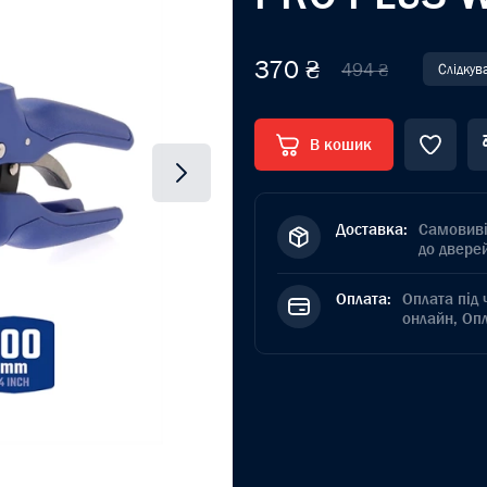
370 ₴
494 ₴
Слідкув
В кошик
Доставка:
Самовиві
до дверей
Оплата:
Оплата під 
онлайн, Оп