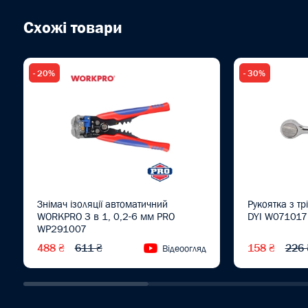
Схожі товари
- 20%
- 30%
Знімач ізоляції автоматичний
Рукоятка з т
WORKPRO 3 в 1, 0,2-6 мм PRO
DYI W071017
WP291007
488 ₴
611 ₴
158 ₴
226 
Відеоогляд