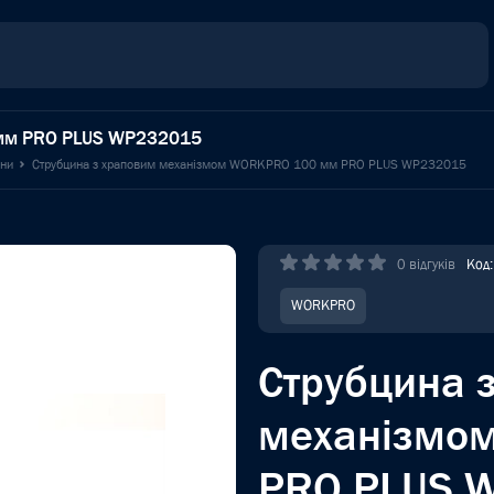
 мм PRO PLUS WP232015
ини
Струбцина з храповим механізмом WORKPRO 100 мм PRO PLUS WP232015
0 відгуків
Код
WORKPRO
Струбцина 
механізмо
PRO PLUS 