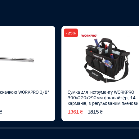
- 25%
ріскачкою WORKPRO 3/8"
Сумка для інструменту WORKPRO
390x220x290мм органайзер, 14
карманів, з регульованим плечов
ременем WP281006
₴
1361 ₴
1815 ₴