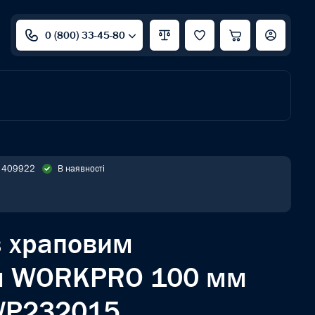
0 (800) 33-45-80
: 409922
В наявності
з храповим
м WORKPRO 100 мм
WP232015