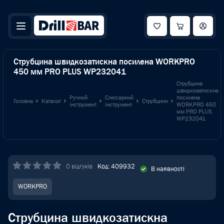
Струбцина швидкозатискна посилена WORKPRO
450 мм PRO PLUS WP232041
Струбцина
швидкозатискна
Ручний
Слюсарний
посилена
Головна
Каталог
Струбцини
інструмент
інструмент
WORKPRO 450
мм PRO PLUS
WP232041
0 відгуків
Код: 409932
В наявності
WORKPRO
Струбцина швидкозатискна