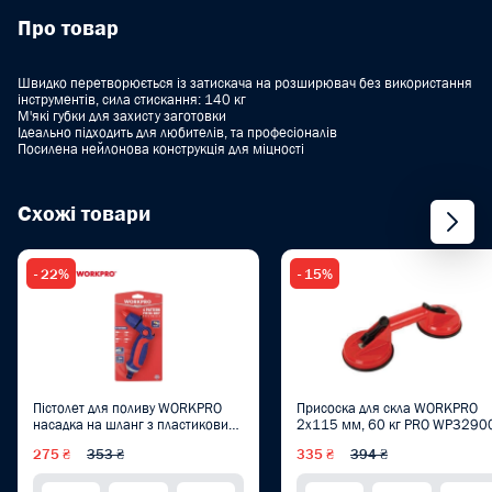
Про товар
Швидко перетворюється із затискача на розширювач без використання
інструментів, сила стискання: 140 кг
М'які губки для захисту заготовки
Ідеально підходить для любителів, та професіоналів
Посилена нейлонова конструкція для міцності
Схожі товари
- 22%
- 15%
Пістолет для поливу WORKPRO
Присоска для скла WORKPRO
насадка на шланг з пластиковим
2x115 мм, 60 кг PRO WP3290
наконечником (4 режими) PRO
275 ₴
353 ₴
335 ₴
394 ₴
WP334008