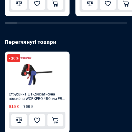
Переглянуті товари
- 20%
Струбцина швидкозатискна
посилена WORKPRO 450 мм PRO
PLUS WP232041
615 ₴
769 ₴