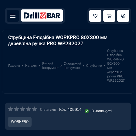
Струбцина F-подібна WORKPRO 80X300 мм
дерев'яна ручка PRO WP232027
Струбцина
F-подібна
WORKPRO
Ручний
Слюсарний
80X300
Головна
Каталог
Струбцини
інструмент
інструмент
мм
дерев'яна
ручка PRO
WP232027
0 відгуків
Код: 409914
В наявності
WORKPRO