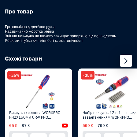
Про товар
Ергономічна дерев'яна ручка
Надзвичайно жорстка рейка
Знімна накладка на щелепу захищає поверхню від пошкоджень
Ковкі литі губки для міцності та довговічності
Схожі товари
- 25%
- 25%
Викрутка хрестова WORKPRO
Набір викруток 12 в 1 зі швид
PH2X150мм CR-V PRO
завантаженням WORKPRO
WP221030
WP221063
65 ₴
87 ₴
Відеоогляд
599 ₴
799 ₴