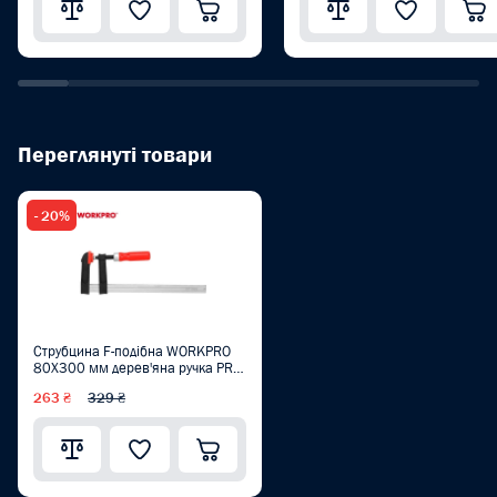
Переглянуті товари
- 20%
Струбцина F-подібна WORKPRO
80X300 мм дерев'яна ручка PRO
WP232027
263 ₴
329 ₴