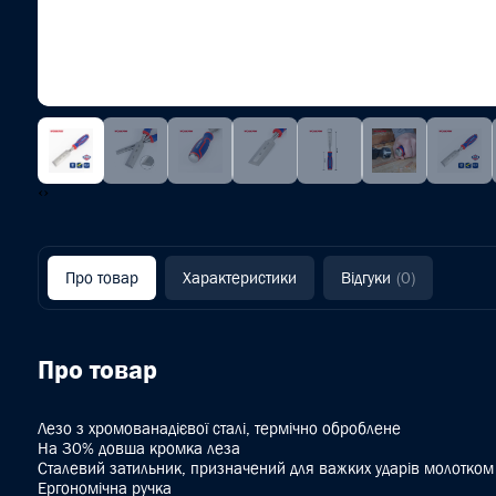
‹
›
Про товар
Характеристики
Відгуки
(0)
Про товар
Лезо з хромованадієвої сталі, термічно оброблене
На 30% довша кромка леза
Сталевий затильник, призначений для важких ударів молотком
Ергономічна ручка