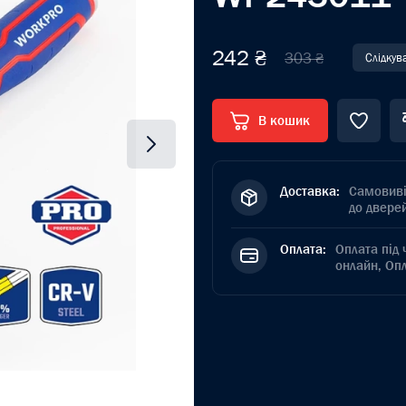
242 ₴
303 ₴
Слідкув
В кошик
Доставка:
Самовиві
до дверей
Оплата:
Оплата під 
онлайн, Оп