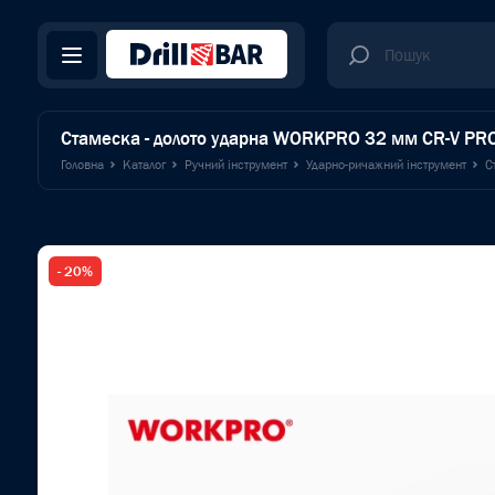
Стамеска - долото ударна WORKPRO 32 мм CR-V P
Головна
Каталог
Ручний інструмент
Ударно-ричажний інструмент
С
- 20%