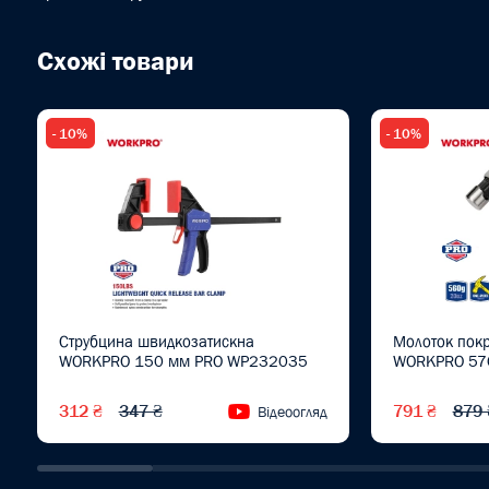
Схожі товари
- 10%
- 10%
Струбцина швидкозатискна
Молоток покр
WORKPRO 150 мм PRO WP232035
WORKPRO 570
312 ₴
347 ₴
791 ₴
879 
Відеоогляд