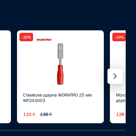
- 20%
- 10%
Стамеска ударна WORKPRO 25 мм
Молоток 
WP243003
дерев'ян
110 ₴
138 ₴
128 ₴
1