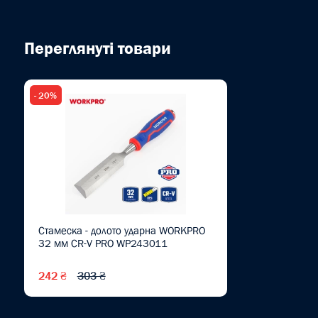
Переглянуті товари
- 20%
Стамеска - долото ударна WORKPRO
32 мм CR-V PRO WP243011
242 ₴
303 ₴