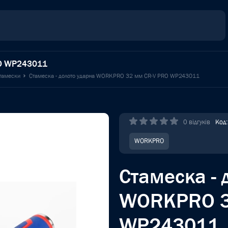
RO WP243011
тамески
Стамеска - долото ударна WORKPRO 32 мм CR-V PRO WP243011
0 відгуків
Код
WORKPRO
Стамеска - 
WORKPRO 3
WP243011