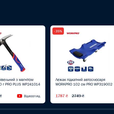
- 35%
івельний з магнітом
Лежак підкатний автослюсаря
 г PRO PLUS WP241014
WORKPRO 102 см PRO WP319002
₴
1787 ₴
2749 ₴
Відеоогляд