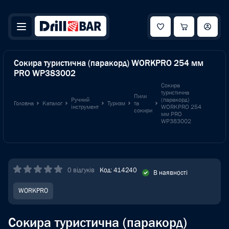
Сокира туристична (паракорд) WORKPRO 254 мм
PRO WP383002
Сокира
туристична
Пили
Ручний
(паракорд)
Головна
Каталог
Туризм
та
інструмент
WORKPRO 254
сокири
мм PRO
WP383002
0 відгуків
Код: 414240
В наявності
WORKPRO
Сокира туристична (паракорд)