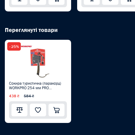
Переглянуті товари
- 25%
Сокира туристична (паракорд)
WORKPRO 254 мм PRO
WP383002
438 ₴
584 ₴