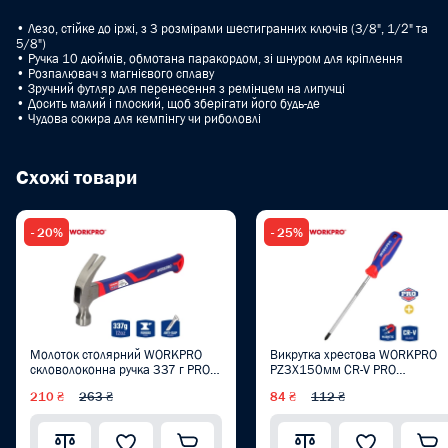
• Лезо, стійке до іржі, з 3 розмірами шестигранних ключів (3/8", 1/2" та
5/8")
• Ручка 10 дюймів, обмотана паракордом, зі шнуром для кріплення
• Розпалювач з магнієвого сплаву
• Зручний футляр для перенесення з ремінцем на липучці
• Досить малий і плоский, щоб зберігати його будь-де
• Чудова сокира для кемпінгу чи риболовлі
Схожі товари
- 20%
- 25%
Молоток столярний WORKPRO
Викрутка хрестова WORKPRO
скловолоконна ручка 337 г PRO
PZ3X150мм CR-V PRO
WP241010
WP221038
210 ₴
263 ₴
84 ₴
112 ₴