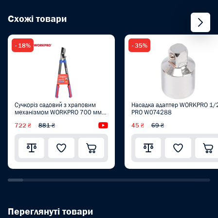
Схожі товари
- 18%
- 35%
Сучкоріз садовий з храповим
Насадка адаптер WORKPRO 1/
механізмом WORKPRO 700 мм
PRO W074288
PRO WP332020
722 ₴
881 ₴
Відеоогляд
45 ₴
69 ₴
Переглянуті товари