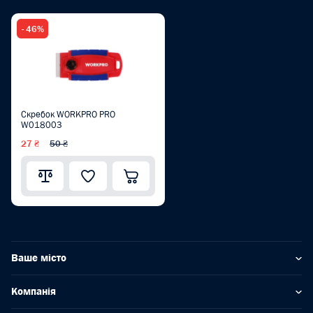
- 46%
Скребок WORKPRO PRO
W018003
27 ₴
50 ₴
Ваше місто
Компанія