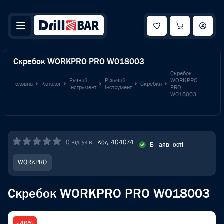
Скребок WORKPRO PRO W018003
Скребок
Ручний
Ріжучий
WORKPRO
Головна
Каталог
Скребки
інструмент
інструмент
PRO
W018003
0 відгуків
Код: 404074
В наявності
WORKPRO
Скребок WORKPRO PRO W018003
- 46%