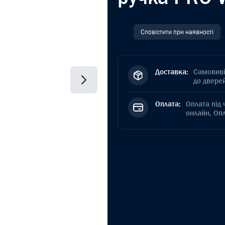
Сповістити при наявності
Доставка:
Самовиві
до дверей
Оплата:
Оплата під 
онлайн, Оп