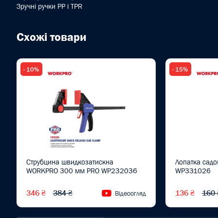
Зручні ручки PP і TPR
Схожі товари
- 10%
- 15%
Струбцина швидкозатискна
Лопатка сад
WORKPRO 300 мм PRO WP232036
WP331026
346 ₴
384 ₴
136 ₴
160 
Відеоогляд