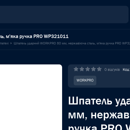
ль, м'яка ручка PRO WP321011
пателі
Шпатель ударний WORKPRO 80 мм, нержавіюча сталь, м'яка ручка PRO WP
0 відгуків
Код
WORKPRO
Шпатель у
мм, нержаві
ручка PRO