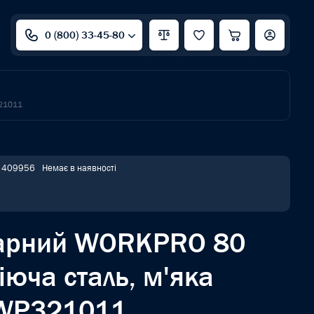
0 (800) 33-45-80
321011
: 409956
Немає в наявності
дарний WORKPRO 80
юча сталь, м'яка
 WP321011