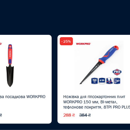
- 25%
ова посадкова WORKPRO
Ножівка для гіпсокартонних плит
WORKPRO 150 мм, BI-метал,
тефлонове покриття, 8TPI PRO PLU
WP215017
₴
288 ₴
384 ₴