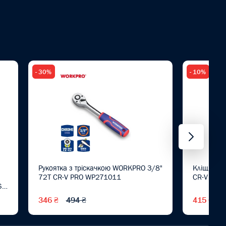
- 30%
- 10%
Рукоятка з тріскачкою WORKPRO 3/8"
Кліщі пе
72Т CR-V PRO WP271011
CR-V PRO
S
346 ₴
494 ₴
415 ₴
4