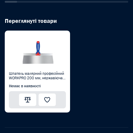
Переглянуті товари
Шпатель малярний професійний
WORKPRO 200 мм, нержавіюча
сталь, м'яка ручка PRO
Немає в наявності
WP321032