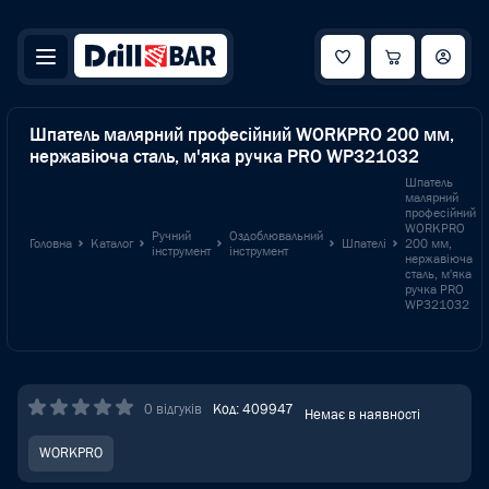
Шпатель малярний професійний WORKPRO 200 мм,
нержавіюча сталь, м'яка ручка PRO WP321032
Шпатель
малярний
професійний
WORKPRO
Ручний
Оздоблювальний
Головна
Каталог
Шпателі
200 мм,
інструмент
інструмент
нержавіюча
сталь, м'яка
ручка PRO
WP321032
0 відгуків
Код: 409947
Немає в наявності
WORKPRO