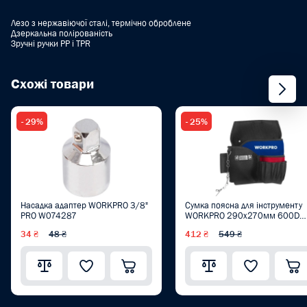
Лезо з нержавіючої сталі, термічно оброблене
Дзеркальна полірованість
Зручні ручки PP і TPR
Схожі товари
- 29%
- 25%
Насадка адаптер WORKPRO 3/8"
Сумка поясна для інструменту
PRO W074287
WORKPRO 290x270мм 600D
поліестер PRO WP281015
34 ₴
48 ₴
412 ₴
549 ₴