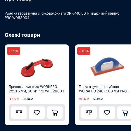
Рулетка геодезична зі скловолокна WORKPRO 50 м, відкритий корпус
PRO W063004
Схожі товари
- 15%
- 30%
Присоска для скла WORKPRO
Терка з гумовою губкою
2x115 мм, 60 кг PRO WP329003
WORKPRO 240×100 мм PRO
WP323015
335 ₴
394 ₴
204 ₴
292 ₴