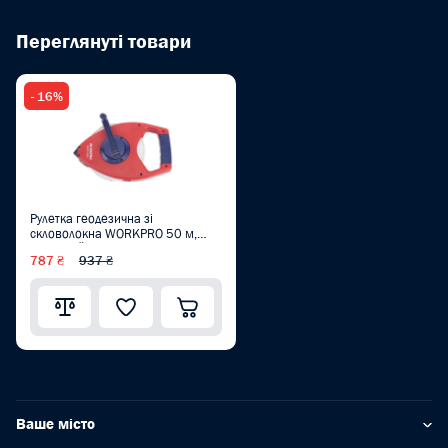
Переглянуті товари
- 16%
Рулетка геодезична зі
скловолокна WORKPRO 50 м,
відкритий корпус PRO W063004
787 ₴
937 ₴
Ваше місто