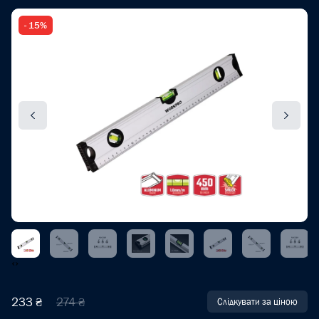
- 15%
‹
›
233 ₴
274 ₴
Слідкувати за ціною