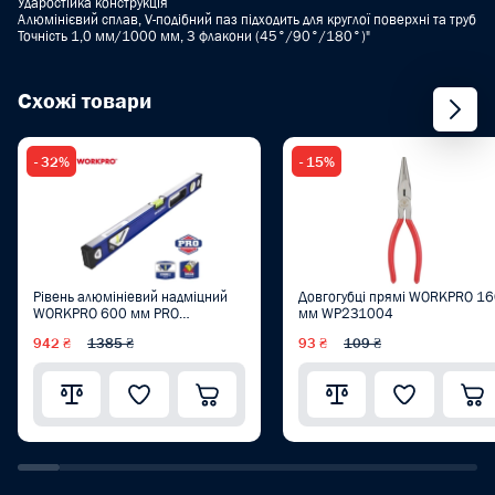
Ударостійка конструкція
Алюмінієвий сплав, V-подібний паз підходить для круглої поверхні та труб
Точність 1,0 мм/1000 мм, 3 флакони (45°/90°/180°)"
Схожі товари
- 32%
- 15%
Рівень алюмініевий надміцний
Довгогубці прямі WORKPRO 1
WORKPRO 600 мм PRO
мм WP231004
WP262016
942 ₴
1385 ₴
93 ₴
109 ₴