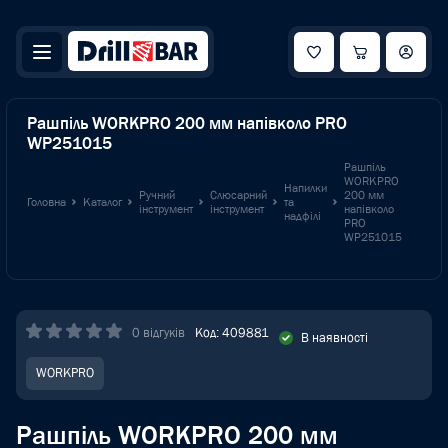
Рашпіль WORKPRO 200 мм напівколо PRO
WP251015
Рашпіль
WORKPRO
Напилки
Ручний
Слюсарний
200 мм
Головна
Каталог
та
інструмент
інструмент
напівколо
надфілі
PRO
WP251015
0 відгуків
Код: 409881
В наявності
WORKPRO
Рашпіль WORKPRO 200 мм