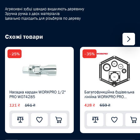
Агресивні зубці швидко видаляють деревину
Зручна ручка з двох матеріалів
Ідеально підходить для різьбярів по дереву
Схожі товари
- 25%
- 35%
Насадка кардан WORKPRO 1/2"
Багатофункційна будівельна
PRO W074285
лінійка WORKPRO PRO
WP269002
121 ₴
161 ₴
428 ₴
659 ₴