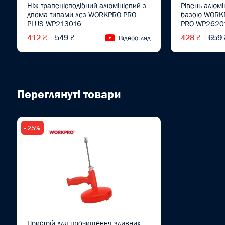
Ніж трапецієподібний алюмініевий з
Рівень алюмі
двома типами лез WORKPRO PRO
базою WORKP
PLUS WP213016
PRO WP2620
412 ₴
549 ₴
428 ₴
659 
Відеоогляд
Переглянуті товари
- 25%
Пристрій для прочищення зливних