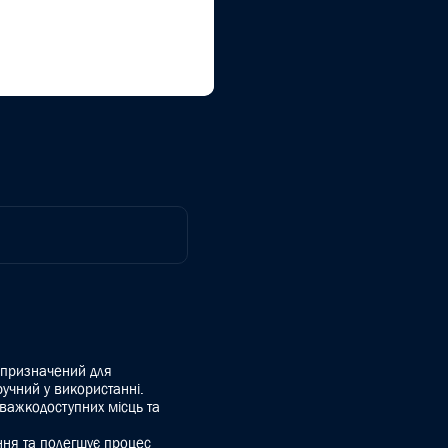
 призначений для
ручний у використанні.
 важкодоступних місць та
ння та полегшує процес