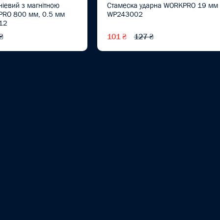
ніевий з магнітною
Стамеска ударна WORKPRO 19 мм
RO 800 мм, 0.5 мм
WP243002
12
₴
101 ₴
127 ₴