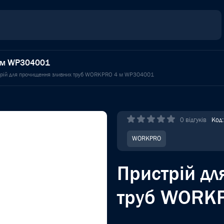
4 м WP304001
рій для прочищення зливних труб WORKPRO 4 м WP304001
0 відгуків
Код
WORKPRO
Пристрій д
труб WORK