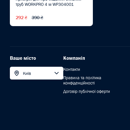
труб WORKPRO 4 м WP304001
292 ₴
390 ₴
Ваше місто
Компанія
Контакти
Київ
Правила та політика
конфіденційності
Договір публічної оферти