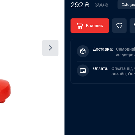
292 ₴
390 ₴
Слідкув
В кошик
Доставка:
Самовиві
до дверей
Оплата:
Оплата під 
онлайн, Оп