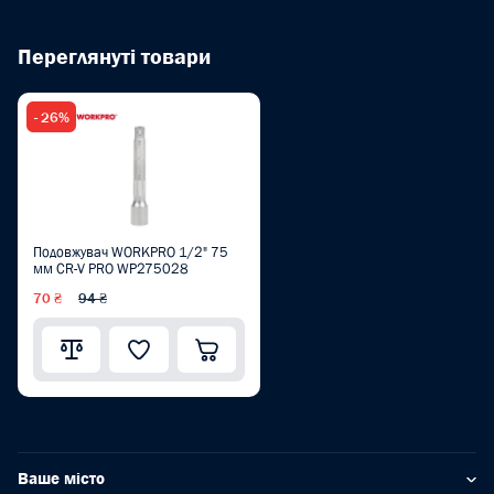
Переглянуті товари
- 26%
Подовжувач WORKPRO 1/2" 75
мм CR-V PRO WP275028
70 ₴
94 ₴
Ваше місто