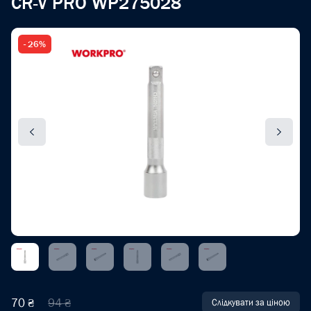
CR-V PRO WP275028
- 26%
70 ₴
94 ₴
Слідкувати за ціною