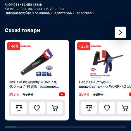
Хромованадієва сталь
Хромований, матовий полірований
Використовуйте з головками, адаптерами, воротками
Схожі товари
- 40%
- 15%
Ножівка по дереву WORKPRO
Набір міні струбцин
400 мм 7TPI SK5 тефлонове
швидкозатискних WORKPRO 1
покриття PRO PLUS WP215013
мм (2 шт.) PRO WP201016
395 ₴
659 ₴
Відеоогляд
280 ₴
329 ₴