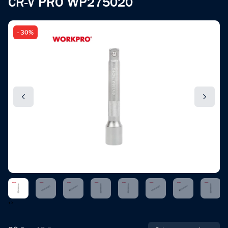
CR-V PRO WP275020
- 30%
‹
›