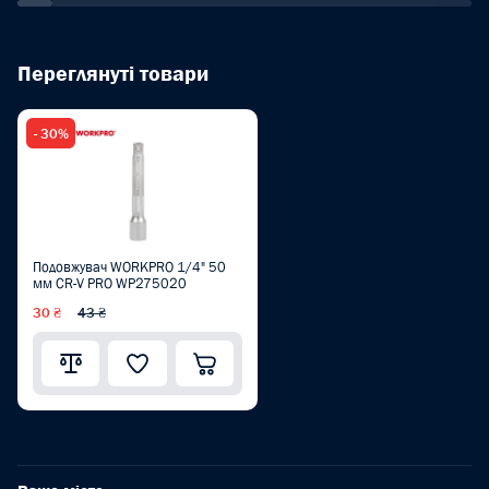
Переглянуті товари
- 30%
Подовжувач WORKPRO 1/4" 50
мм CR-V PRO WP275020
30 ₴
43 ₴