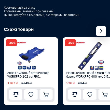
Хромованадієва сталь
Хромований, матовий полірований
Використовуйте з головками, адаптерами, воротками
Схожі товари
- 35%
- 35%
Лежак підкатний автослюсаря
Рівень алюмініевий з магнітн
WORKPRO 102 см PRO
базою WORKPRO 400 мм, 0.5
WP319002
мм, професійний PRO PLUS
1787 ₴
2749 ₴
536 ₴
824 ₴
WP262019