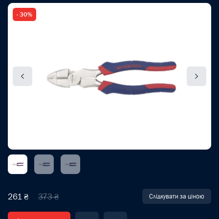
- 30%
261 ₴
373 ₴
Слідкувати за ціною