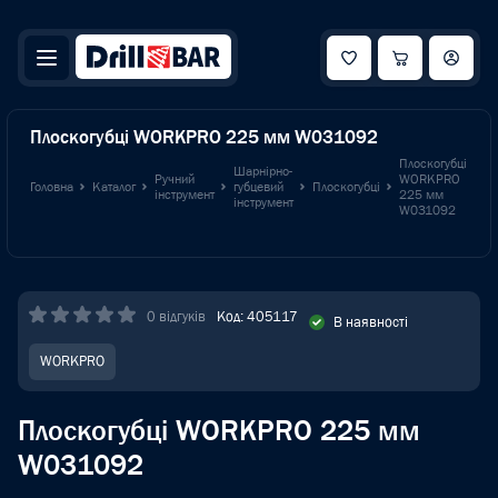
Плоскогубці WORKPRO 225 мм W031092
Плоскогубці
Шарнірно-
Ручний
WORKPRO
Головна
Каталог
губцевий
Плоскогубці
інструмент
225 мм
інструмент
W031092
0 відгуків
Код: 405117
В наявності
WORKPRO
Плоскогубці WORKPRO 225 мм
W031092