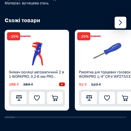
Матеріал: вуглецева сталь
Схожі товари
- 25%
- 25%
Знімач ізоляції автоматичний 2 в
Рукоятка для торцевих головок
1 WORKPRO, 0,2-6 мм PRO
WORKPRO 1/4" CR-V WP27503
WP291008
288 ₴
384 ₴
Відеоогляд
92 ₴
123 ₴