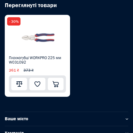
Переглянуті товари
- 30%
Плоскогубці WORKPRO 225 мм
W031092
261 ₴
373 ₴
Ваше місто