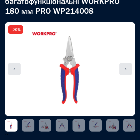
багатофункціональні WORKPRO
180 мм PRO WP214008
- 20%
‹
›