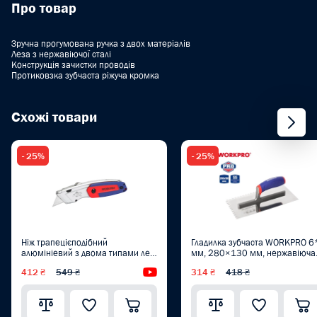
Про товар
Зручна прогумована ручка з двох матеріалів
Леза з нержавіючої сталі
Конструкція зачистки проводів
Протиковзка зубчаста ріжуча кромка
Схожі товари
- 25%
- 25%
Ніж трапецієподібний
Гладилка зубчаста WORKPRO 6
алюмініевий з двома типами лез
мм, 280×130 мм, нержавіюча
WORKPRO PRO PLUS WP213016
сталь, м'яка ручка PRO
412 ₴
549 ₴
Відеоогляд
314 ₴
418 ₴
WP323001