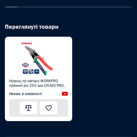
Переглянуті товари
Ножиці по металу WORKPRO
прямий різ 250 мм CR-MO PRO
PLUS WP214021
Немає в наявності
Відеоогляд