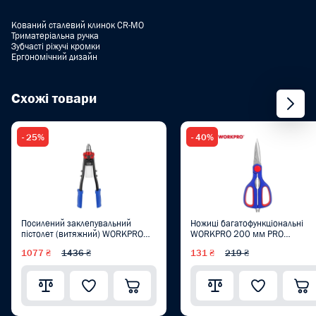
Кований сталевий клинок CR-MO
Триматеріальна ручка
Зубчасті ріжучі кромки
Ергономічний дизайн
Схожі товари
- 25%
- 40%
Посилений заклепувальний
Ножиці багатофункціональні
пістолет (витяжний) WORKPRO
WORKPRO 200 мм PRO
400 мм CR-MO PRO WP225001
WP214005
1077 ₴
1436 ₴
131 ₴
219 ₴