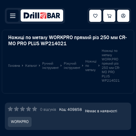
Ножиці по металу WORKPRO прямий різ 250 мм CR-
MO PRO PLUS WP214021
Ножиці по
металу
WORKPRO
Ножиці
Ручний
Ріжучий
прямий різ
Головна
Каталог
по
інструмент
інструмент
250 мм CR-
металу
MO PRO
PLUS
WP214021
0 відгуків
Код: 409858
Немає в наявності
WORKPRO