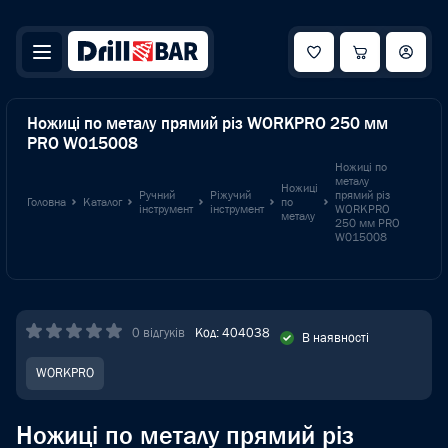
Ножиці по металу прямий різ WORKPRO 250 мм
PRO W015008
Ножиці по
металу
Ножиці
Ручний
Ріжучий
прямий різ
Головна
Каталог
по
інструмент
інструмент
WORKPRO
металу
250 мм PRO
W015008
0 відгуків
Код: 404038
В наявності
WORKPRO
Ножиці по металу прямий різ