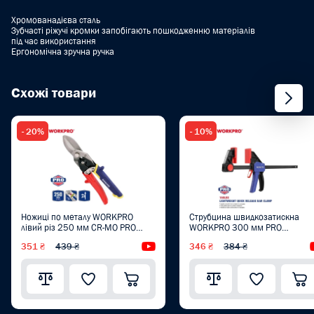
Хромованадієва сталь
Зубчасті ріжучі кромки запобігають пошкодженню матеріалів
під час використання
Ергономічна зручна ручка
Схожі товари
- 20%
- 10%
Ножиці по металу WORKPRO
Струбцина швидкозатискна
лівий різ 250 мм CR-MO PRO
WORKPRO 300 мм PRO
PLUS WP214020
WP232036
351 ₴
439 ₴
Відеоогляд
346 ₴
384 ₴