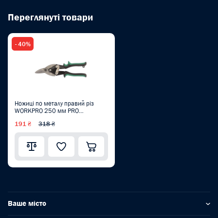
Переглянуті товари
- 40%
Ножиці по металу правий різ
WORKPRO 250 мм PRO
W015006
191 ₴
318 ₴
Ваше місто