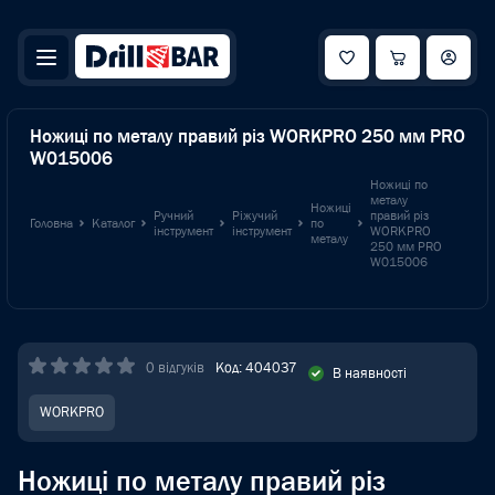
Ножиці по металу правий різ WORKPRO 250 мм PRO
W015006
Ножиці по
металу
Ножиці
Ручний
Ріжучий
правий різ
Головна
Каталог
по
інструмент
інструмент
WORKPRO
металу
250 мм PRO
W015006
0 відгуків
Код: 404037
В наявності
WORKPRO
Ножиці по металу правий різ