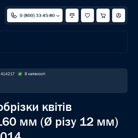
0 (800) 33-45-80
: 414217
В наявності
обрізки квітів
0 мм (Ø різу 12 мм)
014