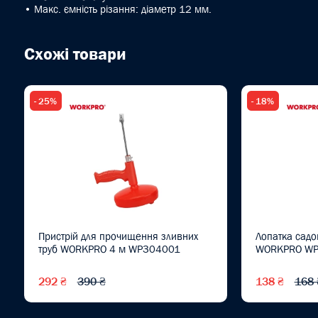
• Макс. ємність різання: діаметр 12 мм.
Схожі товари
- 25%
- 18%
Пристрій для прочищення зливних
Лопатка садо
труб WORKPRO 4 м WP304001
WORKPRO W
292 ₴
390 ₴
138 ₴
168 