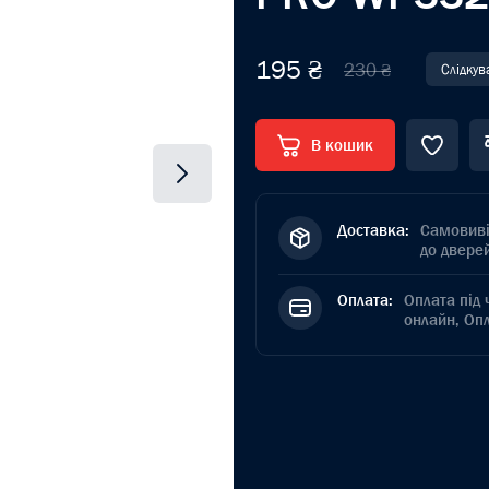
195 ₴
230 ₴
Слідкув
В кошик
Доставка:
Самовиві
до дверей
Оплата:
Оплата під 
онлайн, Оп