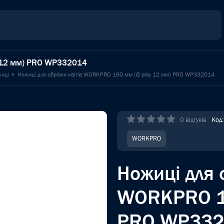
у 12 мм) PRO WP332014
жиці
Ножиці для обрізки квітів WORKPRO 160 мм (Ø різу 12 мм) PRO WP332014
0 відгуків
Код
WORKPRO
Ножиці для 
WORKPRO 16
PRO WP332