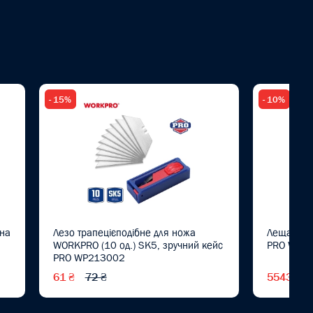
- 15%
- 10%
на
Лезо трапецієподібне для ножа
Лещата W
WORKPRO (10 од.) SK5, зручний кейс
PRO WP2
PRO WP213002
61 ₴
72 ₴
5543 ₴