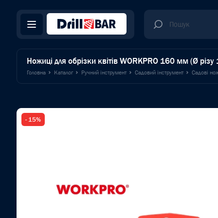
Ножиці для обрізки квітів WORKPRO 160 мм (Ø різ
Головна
Каталог
Ручний інструмент
Садовий інструмент
Садові но
- 15%