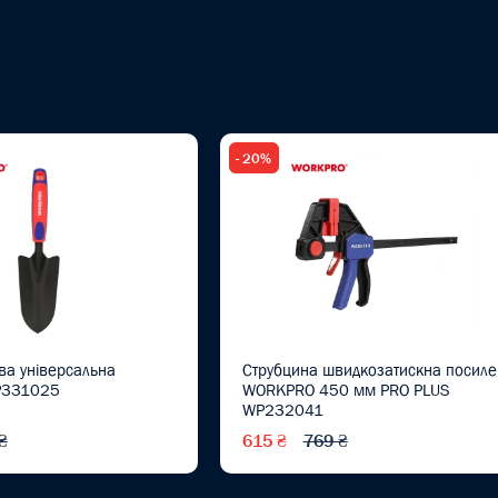
- 20%
ва універсальна
Струбцина швидкозатискна посиле
P331025
WORKPRO 450 мм PRO PLUS
WP232041
₴
615 ₴
769 ₴