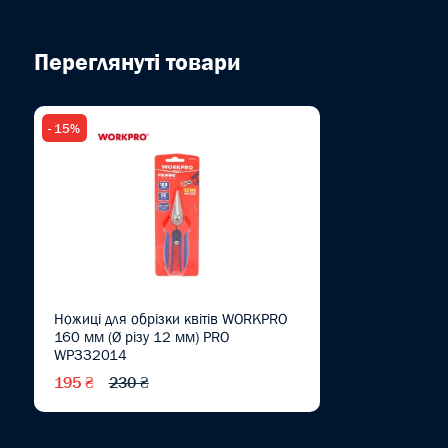
Переглянуті товари
- 15%
Ножиці для обрізки квітів WORKPRO
160 мм (Ø різу 12 мм) PRO
WP332014
195 ₴
230 ₴