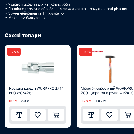
• Чудово підходить для квіткових робіт
• Повністю термічно оброблені леза для кращої продуктивності різання
• Зручні нейлонові та TPR-рукоятки
• Механізм блокування
Схожі товари
- 25%
- 10%
Насадка кардан WORKPRO 1/4"
Молоток слюсарний WORKPRO
PRO W074283
200 г дерев'яна ручка WP241
60 ₴
80 ₴
128 ₴
142 ₴