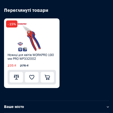
Переглянуті товари
- 15%
Ножиці для квітів WORKPRO 190
мм PRO WP332002
235 ₴
276 ₴
Ваше місто