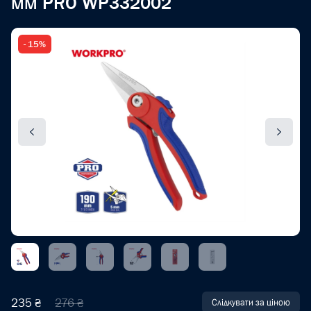
мм PRO WP332002
- 15%
235 ₴
276 ₴
Слідкувати за ціною