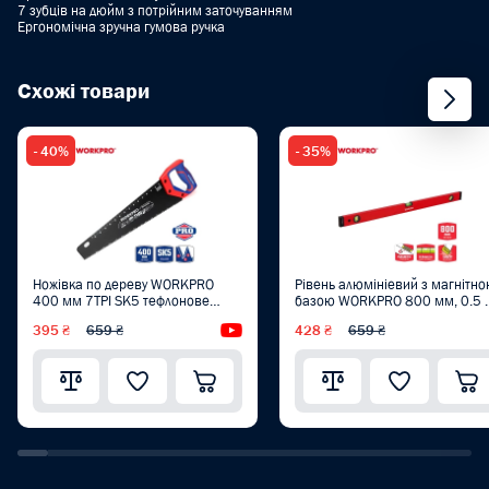
7 зубців на дюйм з потрійним заточуванням
Ергономічна зручна гумова ручка
Схожі товари
- 40%
- 35%
Ножівка по дереву WORKPRO
Рівень алюмініевий з магнітн
400 мм 7TPI SK5 тефлонове
базою WORKPRO 800 мм, 0.5
покриття PRO PLUS WP215013
PRO WP262012
395 ₴
659 ₴
Відеоогляд
428 ₴
659 ₴