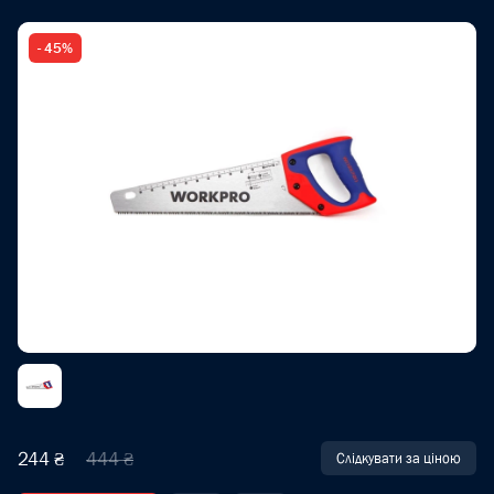
- 45%
244 ₴
444 ₴
Слідкувати за ціною