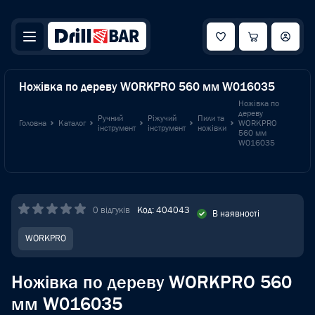
Ножівка по дереву WORKPRO 560 мм W016035
Ножівка по
дереву
Ручний
Ріжучий
Пили та
Головна
Каталог
WORKPRO
інструмент
інструмент
ножівки
560 мм
W016035
0 відгуків
Код: 404043
В наявності
WORKPRO
Ножівка по дереву WORKPRO 560
мм W016035