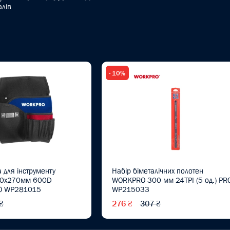
алів
- 10%
 для інструменту
Набір біметалічних полотен
0x270мм 600D
WORKPRO 300 мм 24TPI (5 од.) PR
RO WP281015
WP215033
₴
276 ₴
307 ₴