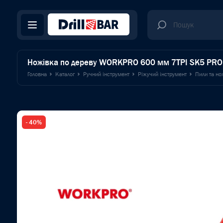
Ножівка по дереву WORKPRO 600 мм 7TPI SK5 PR
Головна
Каталог
Ручний інструмент
Ріжучий інструмент
Пили та но
- 40%