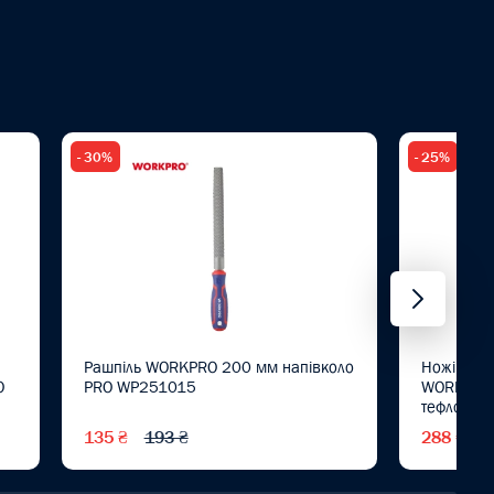
- 30%
- 25%
Рашпіль WORKPRO 200 мм напівколо
Ножівка д
O
PRO WP251015
WORKPRO 
тефлонове
WP21501
135 ₴
193 ₴
288 ₴
3