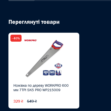
Переглянуті товари
- 40%
Ножівка по дереву WORKPRO 600
мм 7TPI SK5 PRO WP215009
329 ₴
549 ₴