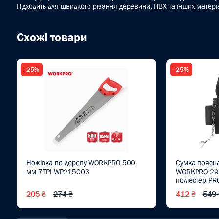
Підходить для швидкого різання деревини, ПВХ та інших матері
Схожі товари
- 25%
- 25%
Ножівка по дереву WORKPRO 500
Сумка поясна
мм 7TPI WP215003
WORKPRO 29
поліестер P
205 ₴
274 ₴
412 ₴
549 