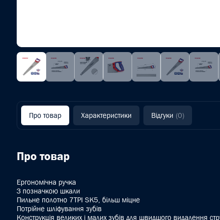
Про товар
Характеристики
Відгуки
(0)
Про товар
Ергономічна ручка
З позначкою шкали
Пильне полотно 7TPI SK5, більш міцне
Потрійне шліфування зубів
Конструкція великих і малих зубів для швидшого видалення стр