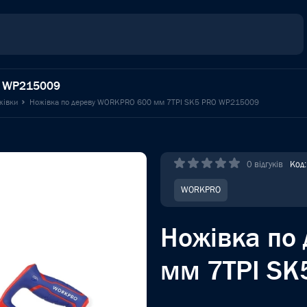
O WP215009
жівки
Ножівка по дереву WORKPRO 600 мм 7TPI SK5 PRO WP215009
0 відгуків
Код
WORKPRO
Ножівка по
мм 7TPI S