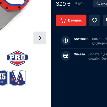
329 ₴
549 ₴
Слідкув
В кошик
Доставка:
Самовиві
до дверей
Оплата:
Оплата під 
онлайн, Оп