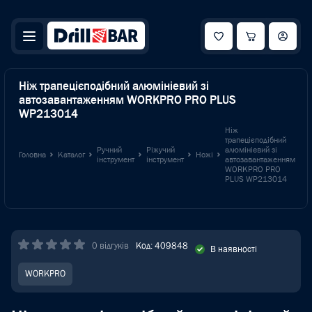
Ніж трапецієподібний алюмініевий зі
автозавантаженням WORKPRO PRO PLUS
WP213014
Ніж
трапецієподібний
Ручний
Ріжучий
алюмініевий зі
Головна
Каталог
Ножі
інструмент
інструмент
автозавантаженням
WORKPRO PRO
PLUS WP213014
0 відгуків
Код: 409848
В наявності
WORKPRO