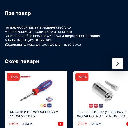
Про товар
Гостре, як бритва, загартоване лезо SK5
Міцний корпус зі сплаву цинку з прорізом
Багатопозиційне висувне лезо для універсального різання
Механізм швидкої зміни лез
Вбудована камера для лез, що містить до 5 лез
Схожі товари
- 15%
- 20%
Викрутка 6 в 1 WORKPRO CR-V
Торцева головки універсальна
PRO WP221046
WORKPRO 3/8 '' 7-19 мм PRO
WP202517
139 ₴
164 ₴
Відеоогляд
237 ₴
296 ₴