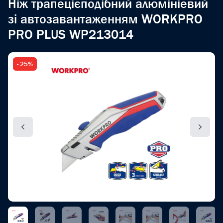
Ніж трапецієподібний алюмініевий
зі автозавантаженням WORKPRO
PRO PLUS WP213014
- 25%