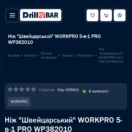
Ніж "Швейцарський" WORKPRO 5-в-1 PRO
WP382010
Ніж
Ручний
"Швейцарський"
Головна
Каталог
Туризм
Мультитули
інструмент
WORKPRO 5-в-1
PRO WP382010
0 відгуків
Код: 409841
В наявності
WORKPRO
Ніж "Швейцарський" WORKPRO 5-
в-1 PRO WP382010