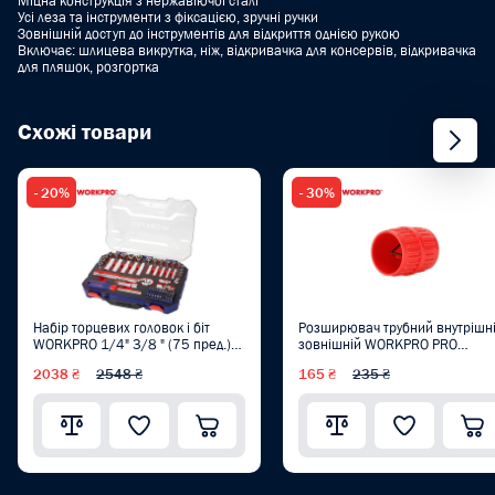
Міцна конструкція з нержавіючої сталі
Усі леза та інструменти з фіксацією, зручні ручки
Зовнішній доступ до інструментів для відкриття однією рукою
Включає: шлицева викрутка, ніж, відкривачка для консервів, відкривачка
для пляшок, розгортка
Схожі товари
- 20%
- 30%
Набір торцевих головок і біт
Розширювач трубний внутрішн
WORKPRO 1/4" 3/8 " (75 пред.)
зовнішній WORKPRO PRO
PRO WP202524
WP309006
2038 ₴
2548 ₴
165 ₴
235 ₴