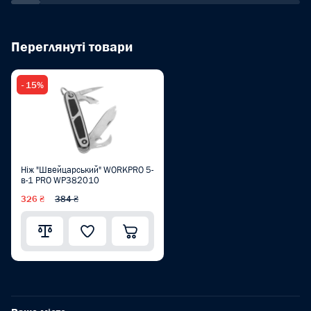
Переглянуті товари
- 15%
Ніж "Швейцарський" WORKPRO 5-
в-1 PRO WP382010
326 ₴
384 ₴