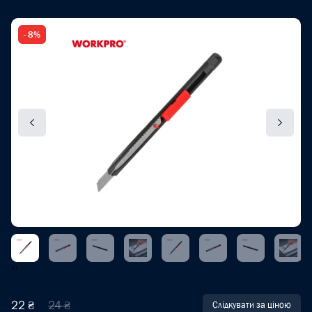
- 8%
‹
›
22 ₴
24 ₴
Слідкувати за ціною