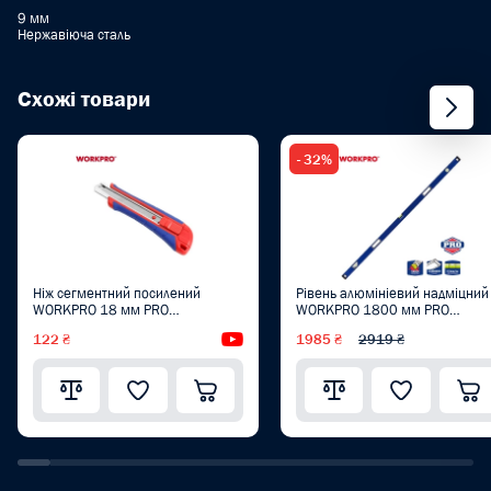
9 мм
Нержавіюча сталь
Схожі товари
- 32%
Ніж сегментний посилений
Рівень алюмініевий надміцний
WORKPRO 18 мм PRO
WORKPRO 1800 мм PRO
WP212009
WP262018
122 ₴
Відеоогляд
1985 ₴
2919 ₴