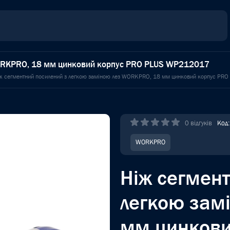
WORKPRO, 18 мм цинковий корпус PRO PLUS WP212017
ж сегментний посилений з легкою заміною лез WORKPRO, 18 мм цинковий корпус PR
0 відгуків
Код
WORKPRO
Ніж сегмен
легкою зам
мм цинкови