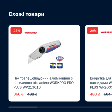
Схожі товари
- 25%
- 20%
Ніж трапецієподібний алюмініевий з
Викрутка для 
посиленою фіксаціею WORKPRO PRO
насадками W
PLUS WP213013
PLUS WP200
366 ₴
488 ₴
483 ₴
604 