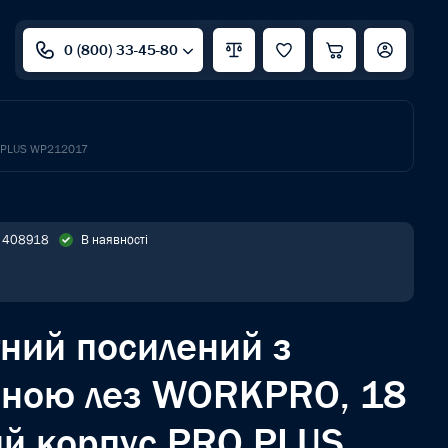
0 (800) 33-45-80
O PLUS WP212017
: 408918
В наявності
тний посилений з
іною лез WORKPRO, 18
й корпус PRO PLUS