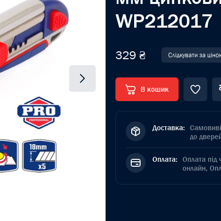
WP212017
329 ₴
Слідкувати за цін
В кошик
Доставка:
Самовиві
до дверей
Оплата:
Оплата під 
онлайн, Оп