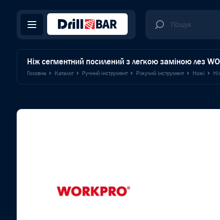
Ніж сегментний посилений з легкою заміною лез 
Головна
Каталог
Ручний інструмент
Ріжучий інструмент
Ножі
Ні