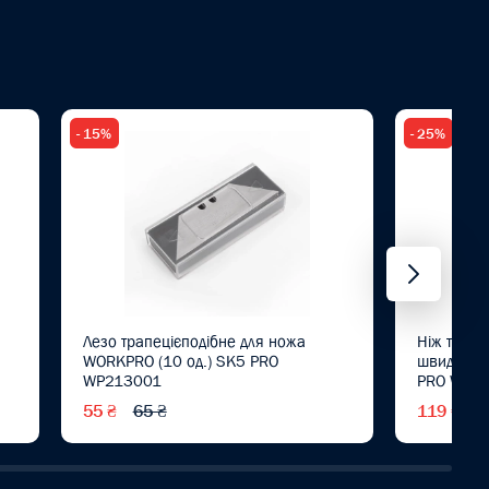
- 15%
- 25%
Лезо трапецієподібне для ножа
Ніж трапе
WORKPRO (10 од.) SK5 PRO
швидкою 
WP213001
PRO WP2
55 ₴
65 ₴
119 ₴
1