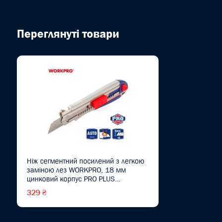
Переглянуті товари
Ніж сегментний посилений з легкою
заміною лез WORKPRO, 18 мм
цинковий корпус PRO PLUS
WP212017
329 ₴