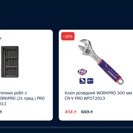
- 25%
точних робіт з
Ключ розвідний WORKPRO 300 мм
ORKPRO (21 пред.) PRO
CR-V PRO WP272013
511
₴
494 ₴
659 ₴