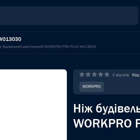
 W013030
ж будівельний двосторонній WORKPRO PRO PLUS W013030
0 відгуків
Код
WORKPRO
Ніж будівел
WORKPRO P