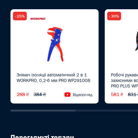
- 25%
- 30%
Знімач ізоляції автоматичний 2 в 1
Робочі рукави
WORKPRO, 0,2-6 мм PRO WP291008
захисними в
PRO PLUS W
288 ₴
384 ₴
581 ₴
831 
Відеоогляд
Переглянуті товари