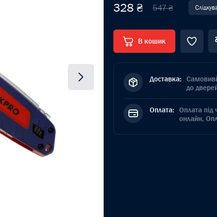
328 ₴
547 ₴
Слідкув
В кошик
Доставка:
Самовиві
до дверей
Оплата:
Оплата під 
онлайн, Оп