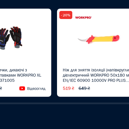
- 20%
чки, дихаючі з
Ніж для зняття ізоляції (напівкругли
ставками WORKPRO XL
діелектричний WORKPRO 50x180 
P371005
EN/IEC 60900 10000V PRO PLUS
WP344005
₴
519 ₴
649 ₴
Відеоогляд