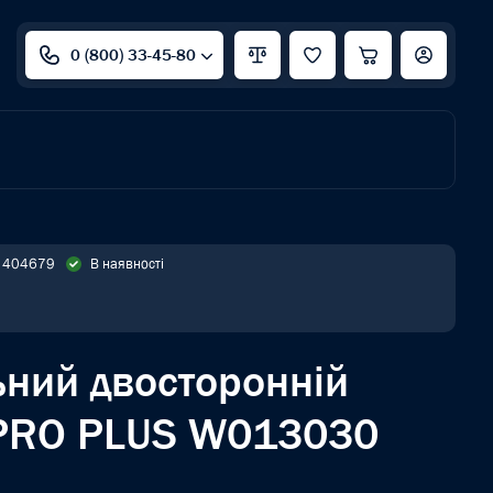
0 (800) 33-45-80
: 404679
В наявності
ьний двосторонній
RO PLUS W013030