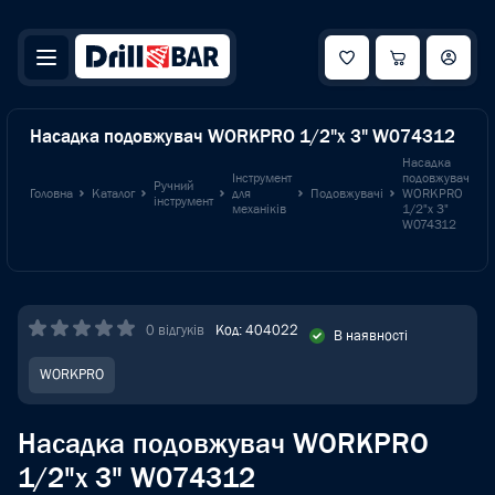
Насадка подовжувач WORKPRO 1/2"x 3" W074312
Насадка
Інструмент
подовжувач
Ручний
Головна
Каталог
для
Подовжувачі
WORKPRO
інструмент
механіків
1/2"x 3"
W074312
0 відгуків
Код: 404022
В наявності
WORKPRO
Насадка подовжувач WORKPRO
1/2"x 3" W074312