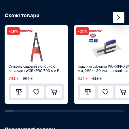
Схожі товари
- 18%
- 25%
Сучкоріз садовий з опорною
Гладилка зубчаста WORKPRO 8
ковадлою WORKPRO 700 мм PRO
мм, 280×130 мм, нержавіюча
WP332021
сталь, м'яка ручка PRO
741 ₴
904 ₴
314 ₴
418 ₴
WP323002