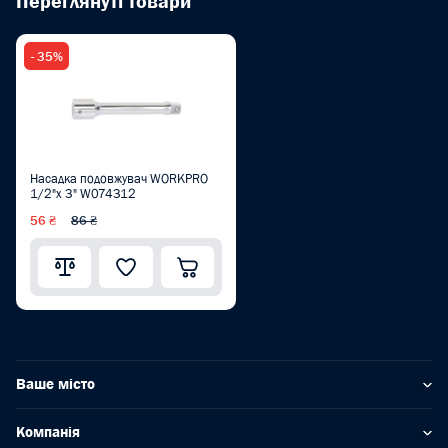
Переглянуті товари
- 35%
Насадка подовжувач WORKPRO
1/2"x 3" W074312
56 ₴
86 ₴
Ваше місто
Компанія