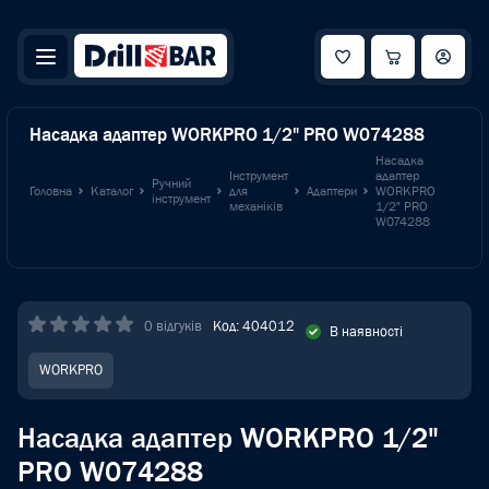
Насадка адаптер WORKPRO 1/2" PRO W074288
Насадка
Інструмент
адаптер
Ручний
Головна
Каталог
для
Адаптери
WORKPRO
інструмент
механіків
1/2" PRO
W074288
0 відгуків
Код: 404012
В наявності
WORKPRO
Насадка адаптер WORKPRO 1/2"
PRO W074288