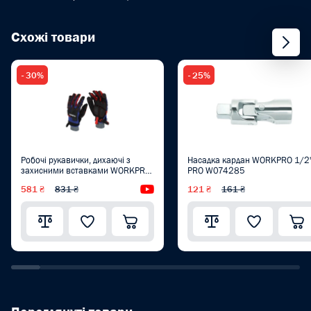
Схожі товари
- 30%
- 25%
Робочі рукавички, дихаючі з
Насадка кардан WORKPRO 1/2
захисними вставками WORKPRO
PRO W074285
XL PRO PLUS WP371005
581 ₴
831 ₴
Відеоогляд
121 ₴
161 ₴