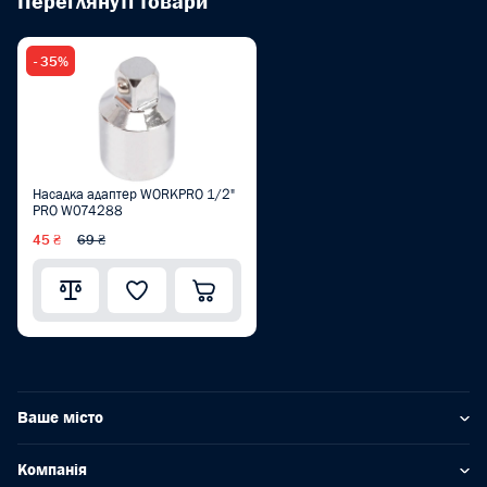
Переглянуті товари
- 35%
Насадка адаптер WORKPRO 1/2"
PRO W074288
45 ₴
69 ₴
Ваше місто
Компанія