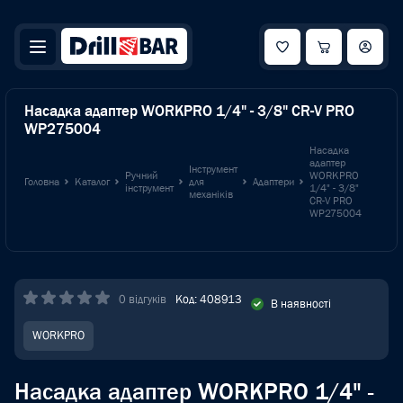
Насадка адаптер WORKPRO 1/4" - 3/8" CR-V PRO
WP275004
Насадка
адаптер
Інструмент
Ручний
WORKPRO
Головна
Каталог
для
Адаптери
інструмент
1/4" - 3/8"
механіків
CR-V PRO
WP275004
0 відгуків
Код: 408913
В наявності
WORKPRO
Насадка адаптер WORKPRO 1/4" -