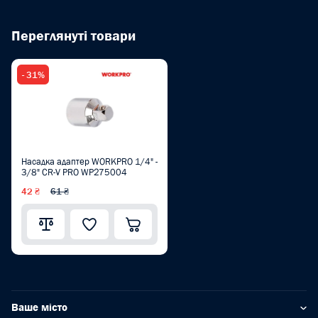
Переглянуті товари
- 31%
Насадка адаптер WORKPRO 1/4" -
3/8" CR-V PRO WP275004
42 ₴
61 ₴
Ваше місто