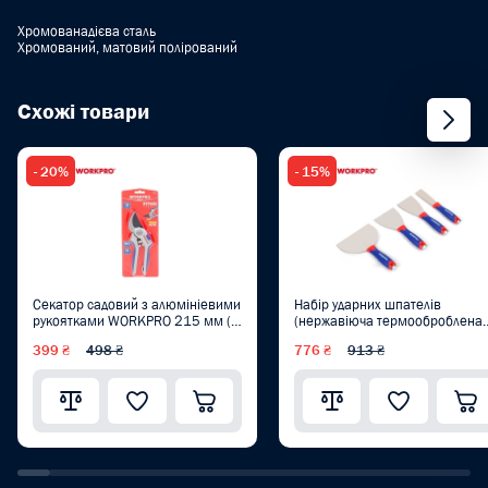
Хромованадієва сталь
Хромований, матовий полірований
Схожі товари
- 20%
- 15%
Секатор садовий з алюмініевими
Набір ударних шпателів
рукоятками WORKPRO 215 мм (Ø
(нержавіюча термооброблена
різу 19 мм) SK5 PRO WP332011
сталь) WORKPRO (4 шт:
399 ₴
498 ₴
776 ₴
913 ₴
40/80/100/150 мм) PRO
WP204306