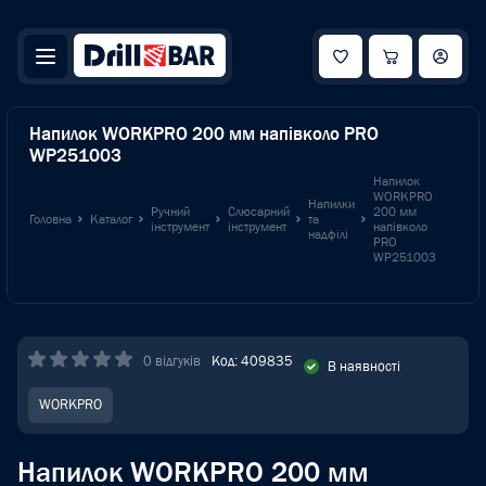
Напилок WORKPRO 200 мм напівколо PRO
WP251003
Напилок
WORKPRO
Напилки
Ручний
Слюсарний
200 мм
Головна
Каталог
та
інструмент
інструмент
напівколо
надфілі
PRO
WP251003
0 відгуків
Код: 409835
В наявності
WORKPRO
Напилок WORKPRO 200 мм