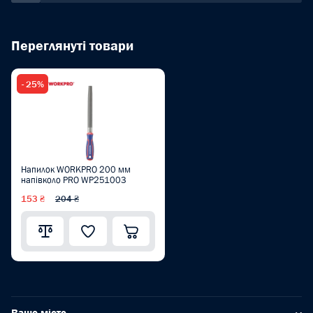
Переглянуті товари
- 25%
Напилок WORKPRO 200 мм
напівколо PRO WP251003
153 ₴
204 ₴