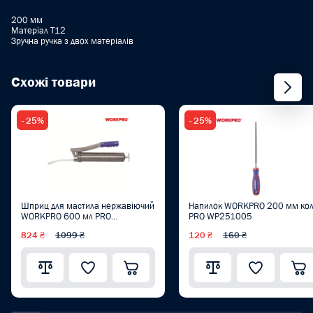
200 мм
Матеріал Т12
Зручна ручка з двох матеріалів
Схожі товари
- 25%
- 25%
Шприц для мастила нержавіючий
Напилок WORKPRO 200 мм ко
WORKPRO 600 мл PRO
PRO WP251005
WP313002
824 ₴
1099 ₴
120 ₴
160 ₴