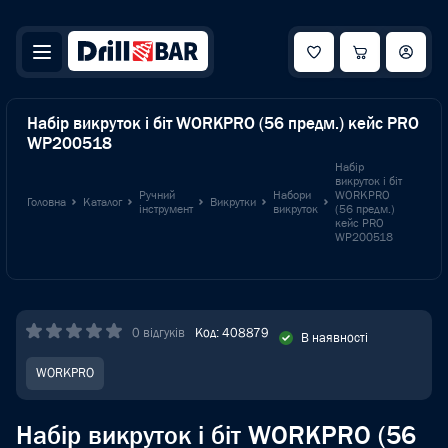
Набір викруток і біт WORKPRO (56 предм.) кейс PRO
WP200518
Набір
викруток і біт
Ручний
Набори
WORKPRO
Головна
Каталог
Викрутки
інструмент
викруток
(56 предм.)
кейс PRO
WP200518
0 відгуків
Код: 408879
В наявності
WORKPRO
Набір викруток і біт WORKPRO (56