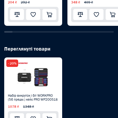
204 ₴
292 ₴
348 ₴
409 ₴
Переглянуті товари
- 20%
Набір викруток і біт WORKPRO
(56 предм.) кейс PRO WP200518
1078 ₴
1348 ₴