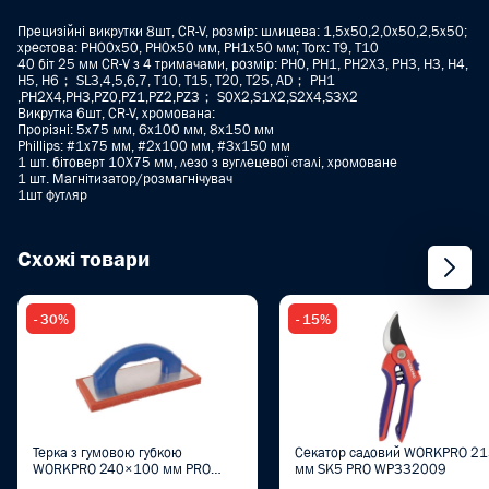
Прецизійні викрутки 8шт, CR-V, розмір: шлицева: 1,5x50,2,0x50,2,5x50;
хрестова: PH00x50, PH0x50 мм, PH1x50 мм; Torx: T9, T10
40 біт 25 мм CR-V з 4 тримачами, розмір: PH0, PH1, PH2X3, PH3, H3, H4,
H5, H6； SL3,4,5,6,7, T10, T15, T20, T25, AD； PH1
,PH2X4,PH3,PZ0,PZ1,PZ2,PZ3； S0X2,S1X2,S2X4,S3X2
Викрутка 6шт, CR-V, хромована:
Прорізні: 5х75 мм, 6х100 мм, 8х150 мм
Phillips: #1x75 мм, #2x100 мм, #3x150 мм
1 шт. бітоверт 10X75 мм, лезо з вуглецевої сталі, хромоване
1 шт. Магнітизатор/розмагнічувач
1шт футляр
Схожі товари
- 30%
- 15%
Терка з гумовою губкою
Секатор садовий WORKPRO 2
WORKPRO 240×100 мм PRO
мм SK5 PRO WP332009
WP323015