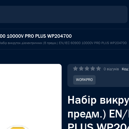
60900 10000V PRO PLUS WP204700
Набір викруток діелектричних (8 предм.) EN/IEC 60900 10000V PRO PLUS WP204700
0 відгуків
Код
WORKPRO
Набір викру
предм.) EN
PLUS WP20