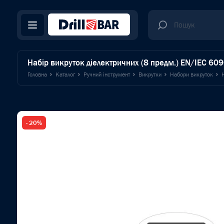
Набір викруток діелектричних (8 предм.) EN/IEC 
Головна
Каталог
Ручний інструмент
Викрутки
Набори викруток
- 20%