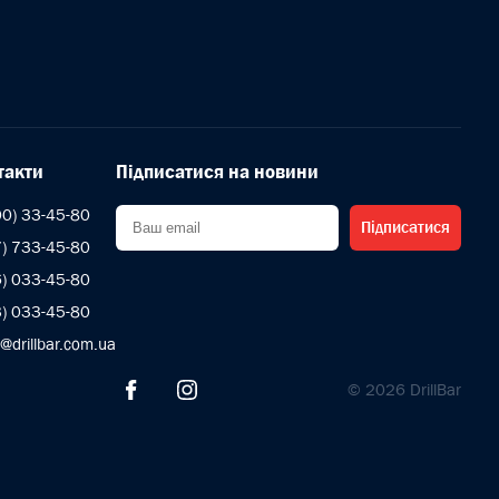
такти
Підписатися на новини
00) 33-45-80
Підписатися
7) 733-45-80
6) 033-45-80
3) 033-45-80
s@drillbar.com.ua
© 2026 DrillBar