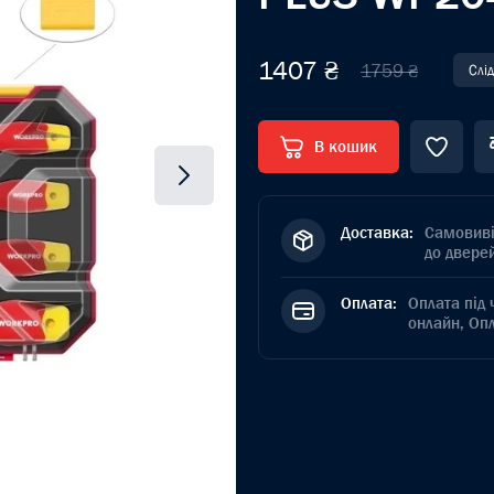
1407 ₴
1759 ₴
Слі
В кошик
Доставка:
Самовиві
до дверей
Оплата:
Оплата під 
онлайн, Оп