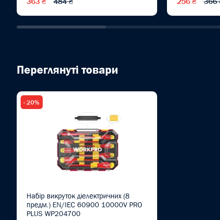
363 ₴
484 ₴
256 ₴
366 
Переглянуті товари
- 20%
Набір викруток діелектричних (8
предм.) EN/IEC 60900 10000V PRO
PLUS WP204700