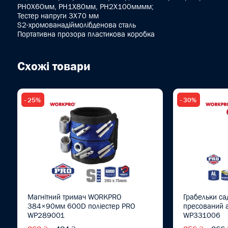
PH0X60мм, PH1X80мм, PH2X100мммм;
Тестер напруги 3X70 мм
S2-хромованадіймолібденова сталь
Портативна прозора пластикова коробка
Схожі товари
- 25%
- 30%
Магнітний тримач WORKPRO
Грабельки са
384×90мм 600D поліестер PRO
пресований 
WP289001
WP331006