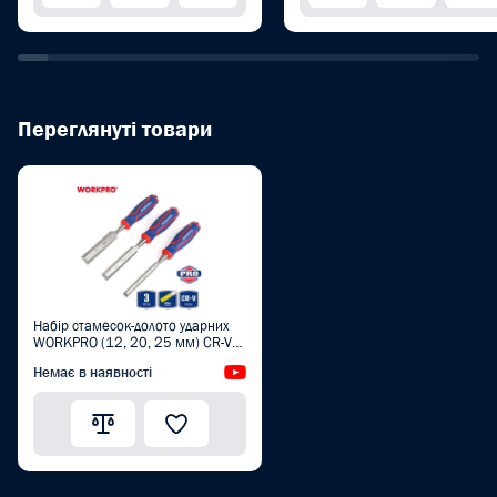
Переглянуті товари
Набір стамесок-долото ударних
WORKPRO (12, 20, 25 мм) CR-V
PRO WP201301
Немає в наявності
Відеоогляд