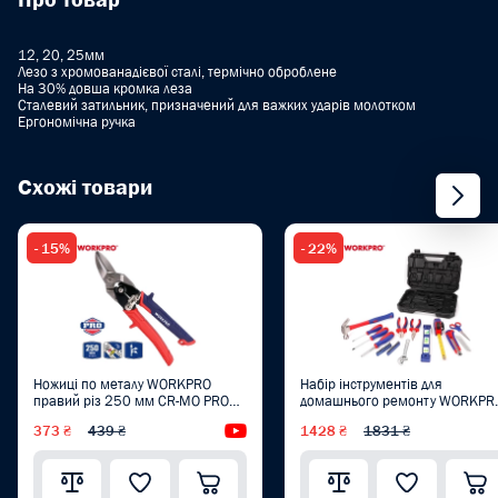
12, 20, 25мм
Лезо з хромованадієвої сталі, термічно оброблене
На 30% довша кромка леза
Сталевий затильник, призначений для важких ударів молотком
Ергономічна ручка
Схожі товари
- 15%
- 22%
Ножиці по металу WORKPRO
Набір інструментів для
правий різ 250 мм CR-MO PRO
домашнього ремонту WORKPR
PLUS WP214019
(28 пред.) WP209023
373 ₴
439 ₴
Відеоогляд
1428 ₴
1831 ₴