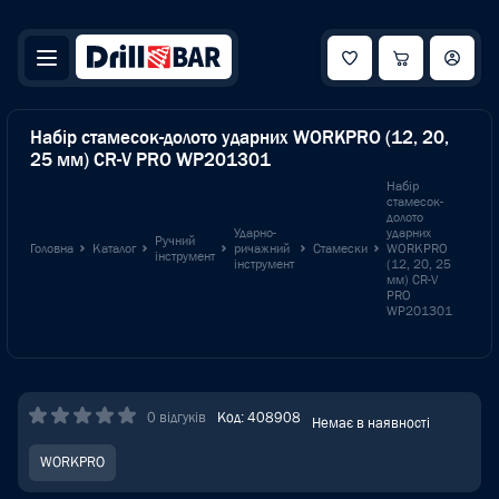
Набір стамесок-долото ударних WORKPRO (12, 20,
25 мм) CR-V PRO WP201301
Набір
стамесок-
долото
Ударно-
ударних
Ручний
Головна
Каталог
ричажний
Стамески
WORKPRO
інструмент
інструмент
(12, 20, 25
мм) CR-V
PRO
WP201301
0 відгуків
Код: 408908
Немає в наявності
WORKPRO