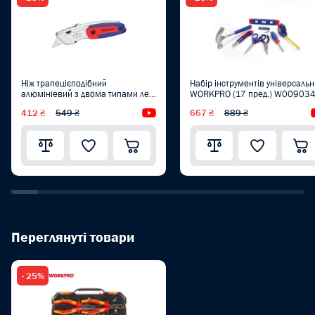
Ніж трапецієподібний
Набір інструментів універсаль
алюмініевий з двома типами лез
WORKPRO (17 пред.) W00903
WORKPRO PRO PLUS WP213016
412 ₴
549 ₴
Відеоогляд
667 ₴
889 ₴
Переглянуті товари
- 25%