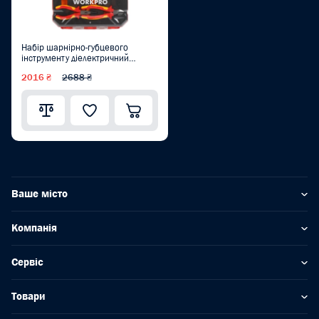
Набір шарнірно-губцевого
інструменту діелектричний
WORKPRO (4 предм.) EN/IEC
2016 ₴
2688 ₴
60900 10000V PRO PLUS
WP204703
Ваше місто
Компанія
Сервіс
Товари