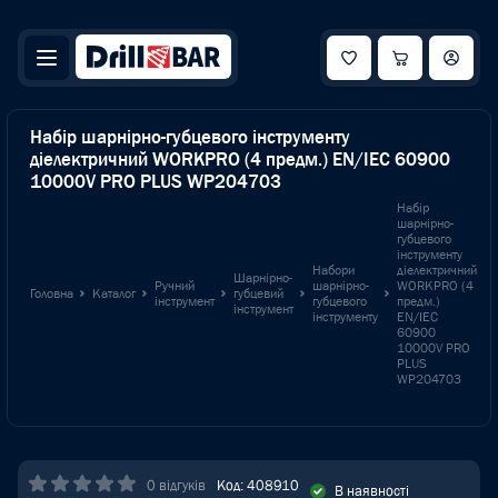
Набір шарнірно-губцевого інструменту
діелектричний WORKPRO (4 предм.) EN/IEC 60900
10000V PRO PLUS WP204703
Набір
шарнірно-
губцевого
інструменту
Набори
діелектричний
Шарнірно-
Ручний
шарнірно-
WORKPRO (4
Головна
Каталог
губцевий
інструмент
губцевого
предм.)
інструмент
інструменту
EN/IEC
60900
10000V PRO
PLUS
WP204703
0 відгуків
Код: 408910
В наявності