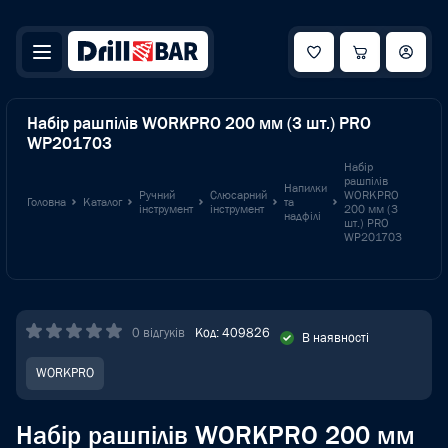
Набір рашпілів WORKPRO 200 мм (3 шт.) PRO
WP201703
Набір
рашпілів
Напилки
Ручний
Слюсарний
WORKPRO
Головна
Каталог
та
інструмент
інструмент
200 мм (3
надфілі
шт.) PRO
WP201703
0 відгуків
Код: 409826
В наявності
WORKPRO
Набір рашпілів WORKPRO 200 мм