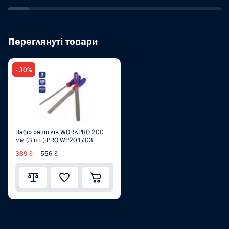
Переглянуті товари
- 30%
Набір рашпілів WORKPRO 200
мм (3 шт.) PRO WP201703
389 ₴
556 ₴