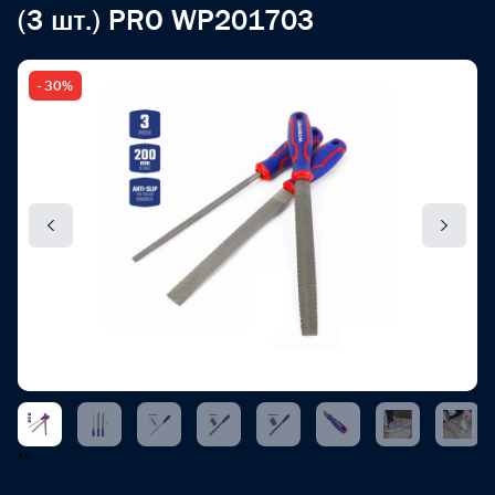
(3 шт.) PRO WP201703
- 30%
‹
›