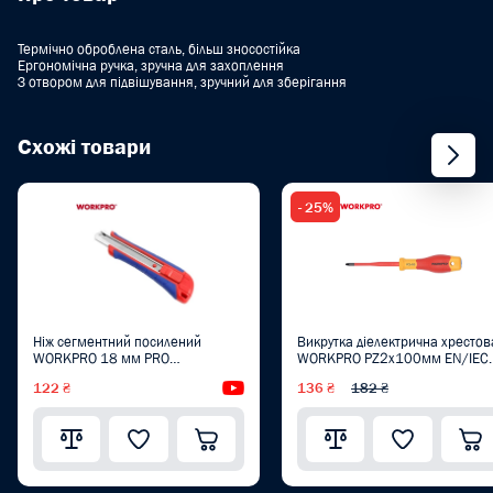
Термічно оброблена сталь, більш зносостійка
Ергономічна ручка, зручна для захоплення
З отвором для підвішування, зручний для зберігання
Схожі товари
- 25%
Ніж сегментний посилений
Викрутка діелектрична хрестов
WORKPRO 18 мм PRO
WORKPRO PZ2x100мм EN/IEC
WP212009
60900 10000V PRO PLUS
122 ₴
Відеоогляд
136 ₴
182 ₴
WP341021