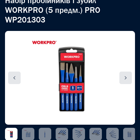
Набір пробійників і зубил
WORKPRO (5 предм.) PRO
WP201303