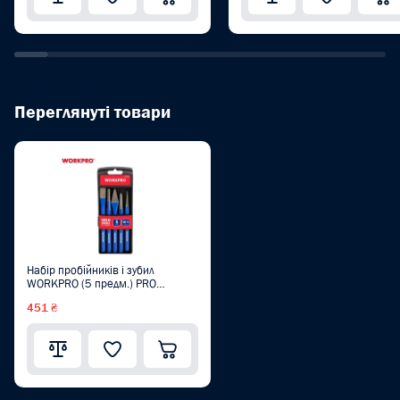
Переглянуті товари
Набір пробійників і зубил
WORKPRO (5 предм.) PRO
WP201303
451 ₴