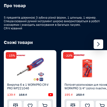
Про товар
5 предметів довжиною 3 зубила різної форми, 1 шпилька, 1 кернер.
Спеціалізований ручний інструмент широко використовується в роботі
слюсарями і знаходить застосування в багатьох галузях.
CR-V кований
Схожі товари
- 15%
- 22%
Викрутка 6 в 1 WORKPRO CR-V
Пістолет-розпилювач для полив
PRO WP221046
WORKPRO 3/4" (сопло пластик,
10 режимів) PRO WP334012
139 ₴
164 ₴
Відеоогляд
195 ₴
250 ₴