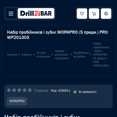
Набір пробійників і зубил WORKPRO (5 предм.) PRO
WP201303
Набір
пробійників
Ударно-
і зубил
Ручний
Пробійники
Головна
Каталог
ричажний
WORKPRO
інструмент
та зубила
інструмент
(5 предм.)
PRO
WP201303
0 відгуків
Код: 408901
В наявності
WORKPRO