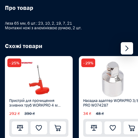
Про товар
Леза 65 мм, 6 шт.: 23, 10, 2, 19, 7, 21
Монтажні ножі з алюмінієвою ручкою, 2 шт.
Схожі товари
- 25%
- 29%
Пристрій для прочищення
Насадка адаптер WORKPRO 3/
зливних труб WORKPRO 4 м
PRO W074287
WP304001
292 ₴
390 ₴
34 ₴
48 ₴