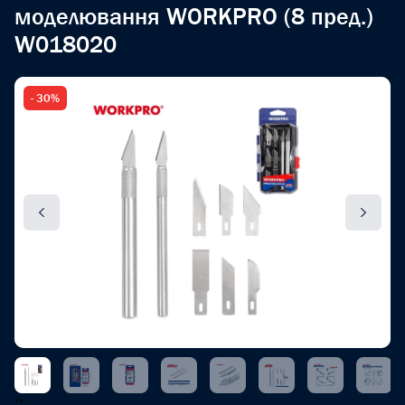
моделювання WORKPRO (8 пред.)
W018020
- 30%
‹
›