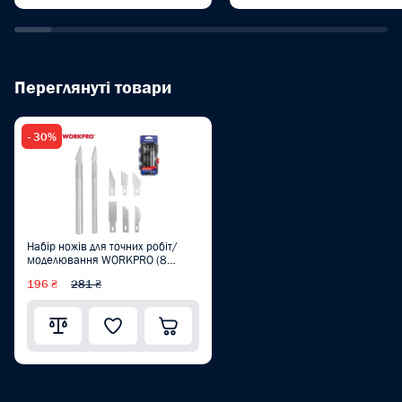
Переглянуті товари
- 30%
Набір ножів для точних робіт/
моделювання WORKPRO (8
пред.) W018020
196 ₴
281 ₴