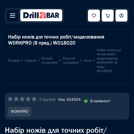
Набір ножів для точних робіт/моделювання
WORKPRO (8 пред.) W018020
Набір ножів для
точних робіт/
Ручний
Ріжучий
моделювання
Головна
Каталог
Ножі
інструмент
інструмент
WORKPRO (8
пред.)
W018020
0 відгуків
Код: 404004
В наявності
WORKPRO
Набір ножів для точних робіт/