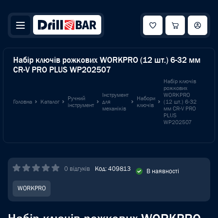
Набір ключів рожкових WORKPRO (12 шт.) 6-32 мм
CR-V PRO PLUS WP202507
Набір ключів
рожкових
Інструмент
WORKPRO
Ручний
Набори
Головна
Каталог
для
(12 шт.) 6-32
інструмент
ключів
механіків
мм CR-V PRO
PLUS
WP202507
0 відгуків
Код: 409813
В наявності
WORKPRO