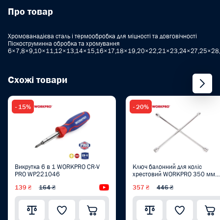
Про товар
Хромованадієва сталь і термообробка для міцності та довговічності
Піскоструминна обробка та хромування
6×7,8×9,10×11,12×13,14×15,16×17,18×19,20×22,21×23,24×27,25×28
Схожі товари
- 15%
- 20%
Викрутка 6 в 1 WORKPRO CR-V
Ключ балонний для коліс
PRO WP221046
хрестовий WORKPRO 350 мм
(17/19/21/23 мм) PRO
139 ₴
164 ₴
Відеоогляд
357 ₴
446 ₴
WP314004