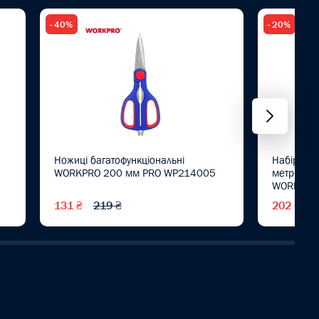
- 40%
- 20%
Ножиці багатофункціональні
Набір клю
WORKPRO 200 мм PRO WP214005
метрични
WORKPRO 
WP22200
131 ₴
219 ₴
202 ₴
2