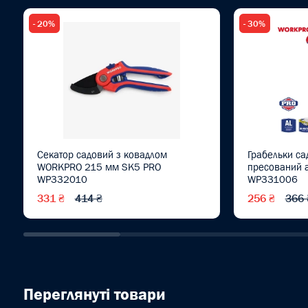
- 20%
- 30%
Секатор садовий з ковадлом
Грабельки са
WORKPRO 215 мм SK5 PRO
пресований 
WP332010
WP331006
331 ₴
414 ₴
256 ₴
366 
Переглянуті товари