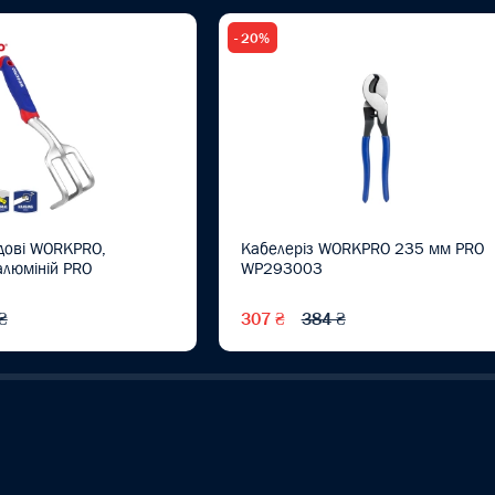
- 20%
дові WORKPRO,
Кабелеріз WORKPRO 235 мм PRO
алюміній PRO
WP293003
₴
307 ₴
384 ₴