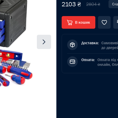
2103 ₴
2804 ₴
Слі
В кошик
Доставка:
Самовиві
до дверей
Оплата:
Оплата під 
онлайн, Оп