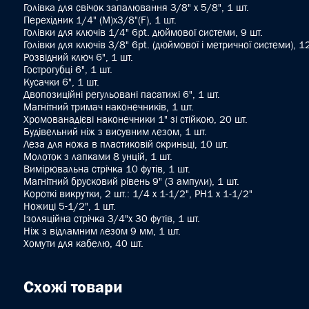
Голівка для свічок запалювання 3/8" x 5/8", 1 шт.
Перехідник 1/4" (M)x3/8"(F), 1 шт.
Голівки для ключів 1/4" 6pt. дюймової системи, 9 шт.
Голівки для ключів 3/8" 6pt. (дюймової і метричної системи), 12
Розвідний ключ 6", 1 шт.
Гострогубці 6", 1 шт.
Кусачки 6", 1 шт.
Двопозиційні регульовані пасатижі 6", 1 шт.
Магнітний тримач наконечників, 1 шт.
Хромованадієві наконечники 1" зі стійкою, 20 шт.
Будівельний ніж з висувним лезом, 1 шт.
Леза для ножа в пластиковій скриньці, 10 шт.
Молоток з лапками 8 унцій, 1 шт.
Вимірювальна стрічка 10 футів, 1 шт.
Магнітний брусковий рівень 9" (3 ампули), 1 шт.
Короткі викрутки, 2 шт.: 1/4 x 1-1/2", PH1 x 1-1/2"
Ножиці 5-1/2", 1 шт.
Ізоляційна стрічка 3/4"x 30 футів, 1 шт.
Ніж з відламним лезом 9 мм, 1 шт.
Хомути для кабелю, 40 шт.
Схожі товари