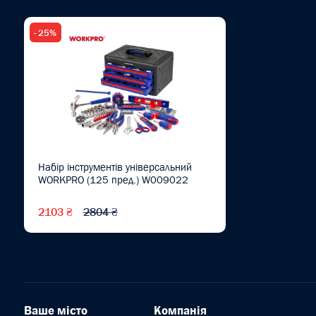
- 25%
Набір інструментів універсальний
WORKPRO (125 пред.) W009022
2103 ₴
2804 ₴
Ваше місто
Компанія