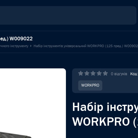
ред.) W009022
чного інструменту
Набір інструментів універсальний WORKPRO (125 пред.) W0090
0 відгуків
Код
WORKPRO
Набір інстр
WORKPRO (1