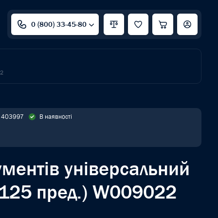
0 (800) 33-45-80
22
: 403997
В наявності
ументів універсальний
25 пред.) W009022