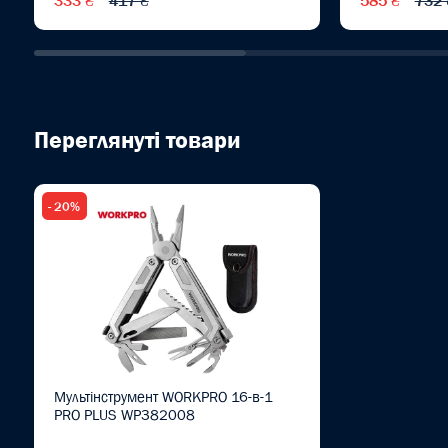
333 ₴
417 ₴
585 ₴
732 
Переглянуті товари
- 20%
Мультінструмент WORKPRO 16-в-1
PRO PLUS WP382008