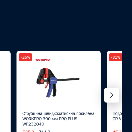
- 25%
- 31%
Струбцина швидкозатискна посилена
Подовжув
WORKPRO 300 мм PRO PLUS
CR-V PRO
WP232040