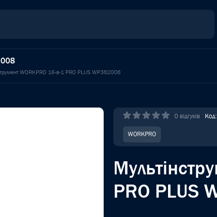
2008
струмент WORKPRO 16-в-1 PRO PLUS WP382008
0 відгуків
Код
WORKPRO
Мультінстр
PRO PLUS 