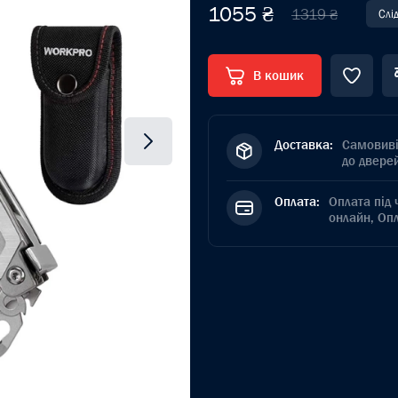
1055 ₴
1319 ₴
Слі
В кошик
Доставка:
Самовиві
до дверей
Оплата:
Оплата під 
онлайн, Оп