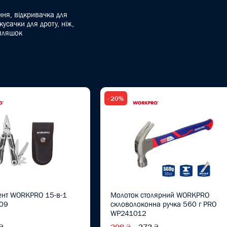
ання, відкривачка для
кусачки для дроту, ніж,
 пляшок
- 20%
ент WORKPRO 15-в-1
Молоток столярний WORKPRO
09
скловолоконна ручка 560 г PRO
WP241012