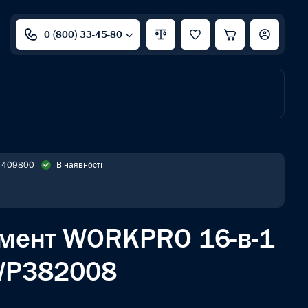
0 (800) 33-45-80
: 409800
В наявності
умент WORKPRO 16-в-1
WP382008