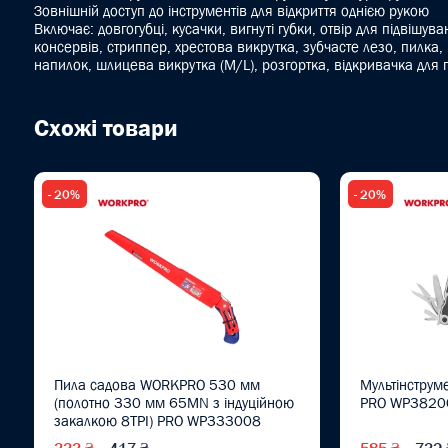
Зовнішній доступ до інструментів для відкриття однією рукою
Включає: довгогубці, кусачки, вигнуті губки, отвір для підвішув
консервів, стриппер, хрестова викрутка, зубчасте лезо, пилка, 
напилок, шлицева викрутка (M/L), розгортка, відкривачка для
Схожі товари
- 20%
- 20%
Пила садова WORKPRO 530 мм
Мультінструм
(полотно 330 мм 65MN з індуційною
PRO WP3820
закалкою 8TPI) PRO WP333008