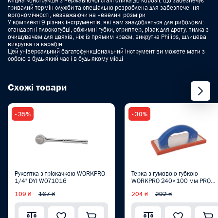
Міцна конструкція з нержавіючої сталі стійка до корозії, що забезпечує
тривалий термін служби та спеціально розроблена для забезпечення
ергономічності, незважаючи на невеликі розміри
У комплекті 9 різних інструментів, які вам знадобляться для риболовлі:
стандартні плоскогубці, обжимні губки, стриппер, різак для дроту, пилка з
очищувачем для цвяхів, ніж із прямим краєм, викрутка Philips, шлицева
викрутка та карабін
Цей універсальний багатофункціональний інструмент ви можете мати з
собою в будь-який час і в будь-якому місці
Схожі товари
- 35%
- 30%
Рукоятка з тріскачкою WORKPRO
Терка з гумовою губкою
1/4" DYI W071016
WORKPRO 240×100 мм PRO
WP323015
109 ₴
167 ₴
204 ₴
292 ₴