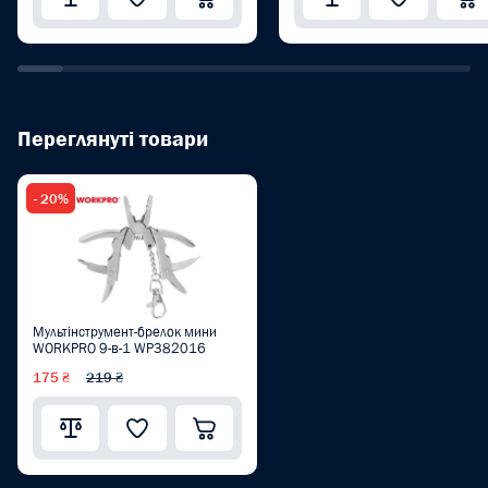
Переглянуті товари
- 20%
Мультінструмент-брелок мини
WORKPRO 9-в-1 WP382016
175 ₴
219 ₴