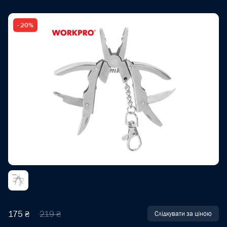
- 20%
175 ₴
219 ₴
Слідкувати за ціною