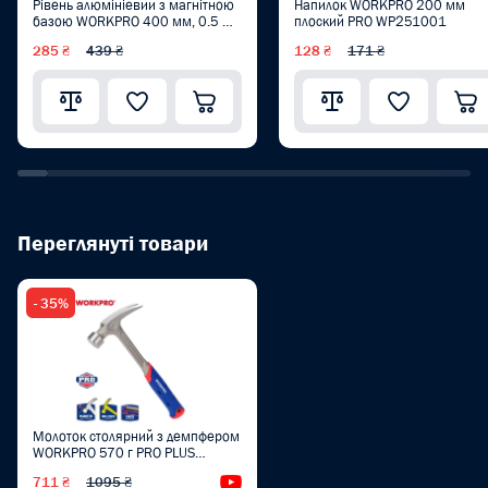
Рівень алюмініевий з магнітною
Напилок WORKPRO 200 мм
базою WORKPRO 400 мм, 0.5 мм
плоский PRO WP251001
PRO WP262010
285 ₴
439 ₴
128 ₴
171 ₴
Переглянуті товари
- 35%
Молоток столярний з демпфером
WORKPRO 570 г PRO PLUS
W041091
711 ₴
1095 ₴
Відеоогляд