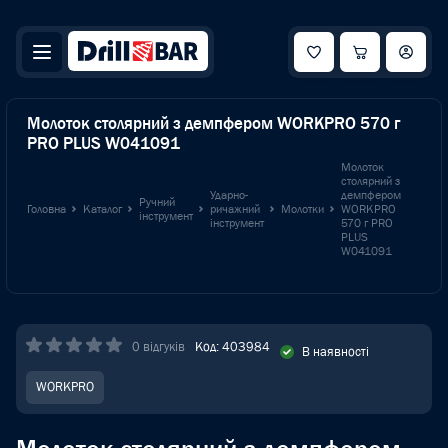
Молоток столярний з демпфером WORKPRO 570 г
PRO PLUS W041091
Молоток
столярний з
Ударно-
демпфером
Ручний
Головна
Каталог
ричажний
Молотки
WORKPRO
інструмент
інструмент
570 г PRO
PLUS
W041091
0 відгуків
Код: 403984
В наявності
WORKPRO