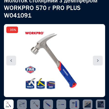
Молоток столярний з демпфером
WORKPRO 570 г PRO PLUS
W041091
- 35%