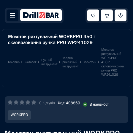
Молоток рихтувальний WORKPRO 450 г
скловолоконна ручка PRO WP241029
Молоток
рихтувальний
Ударно-
WORKPRO
Ручний
Головна
Каталог
ричажний
Молотки
450 г
інструмент
інструмент
скловолоконна
ручка PRO
WP241029
0 відгуків
Код: 408869
В наявності
WORKPRO