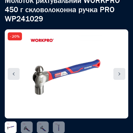
Молоток рихтувальний WORKPRO
450 г скловолоконна ручка PRO
WP241029
- 20%