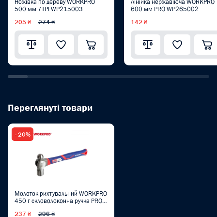
Ножівка по дереву WORKPRO
Лінійка нержавіюча WORKPRO
500 мм 7TPI WP215003
600 мм PRO WP265002
205 ₴
274 ₴
142 ₴
Переглянуті товари
- 20%
Молоток рихтувальний WORKPRO
450 г скловолоконна ручка PRO
WP241029
237 ₴
296 ₴