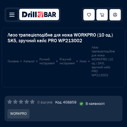
Лезо трапецієподібне для ножа WORKPRO (10 од.)
SK5, зручний кейс PRO WP213002
Лезо
трапецієподібне
для ножа
Ручний
Ріжучий
WORKPRO (10
Головна
Каталог
Ножі
інструмент
інструмент
од.) SK5,
зручний кейс
PRO
WP213002
0 відгуків
Код: 408859
В наявності
WORKPRO