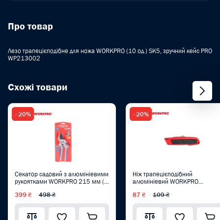
Про товар
Лезо трапецієподібне для ножа WORKPRO (10 од.) SK5, зручний кейс PRO
WP213002
Схожі товари
- 20%
- 20%
Секатор садовий з алюмініевими
Ніж трапецієподібний
рукоятками WORKPRO 215 мм (Ø
алюмініевий WORKPRO
різу 19 мм) SK5 PRO WP332011
WP213005
399 ₴
498 ₴
87 ₴
109 ₴