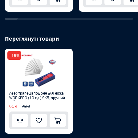
Переглянуті товари
- 15%
Лезо трапецієподібне для ножа
WORKPRO (10 од.) SK5, зручний
кейс PRO WP213002
61 ₴
72 ₴