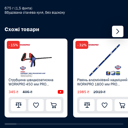
675 г (1,5 фунта)
Вбудована сталева куля, без відскоку
Схожі товари
- 15%
- 32%
Струбцина швидкозатискна
Рівень алюмініевий надміцний
WORKPRO 450 мм PRO
WORKPRO 1800 мм PRO
WP232037
WP262018
345 ₴
406 ₴
Відеоогляд
1985 ₴
2919 ₴