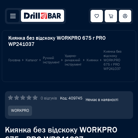
Киянка без відскоку WORKPRO 675 г PRO
WP241037
Киянка без
Ударно-
відскоку
Ручний
Головна
Каталог
ричажний
Киянки
WORKPRO
інструмент
інструмент
675 г PRO
WP241037
0 відгуків
Код: 409745
Немає в наявності
WORKPRO
Киянка без відскоку WORKPRO