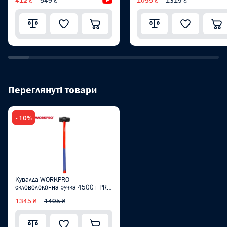
412 ₴
549 ₴
Відеоогляд
1055 ₴
1319 ₴
Переглянуті товари
- 10%
Кувалда WORKPRO
скловолоконна ручка 4500 г PRO
WP241034
1345 ₴
1495 ₴