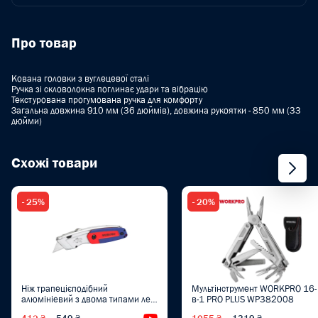
Про товар
Кована головки з вуглецевої сталі
Ручка зі скловолокна поглинає удари та вібрацію
Текстурована прогумована ручка для комфорту
Загальна довжина 910 мм (36 дюймів), довжина рукоятки - 850 мм (33
дюйми)
Схожі товари
- 25%
- 20%
Ніж трапецієподібний
Мультінструмент WORKPRO 16-
алюмініевий з двома типами лез
в-1 PRO PLUS WP382008
WORKPRO PRO PLUS WP213016