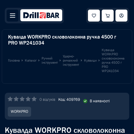
Кувалда WORKPRO скловолоконна ручка 4500 г
PRO WP241034
Кувалда
WORKPRO
Ударно-
Ручний
скловолоконна
Головна
Каталог
ричажний
Кувалди
інструмент
ручка 4500 г
інструмент
PRO
WP241034
0 відгуків
Код: 409769
В наявності
WORKPRO
Кувалда WORKPRO скловолоконна