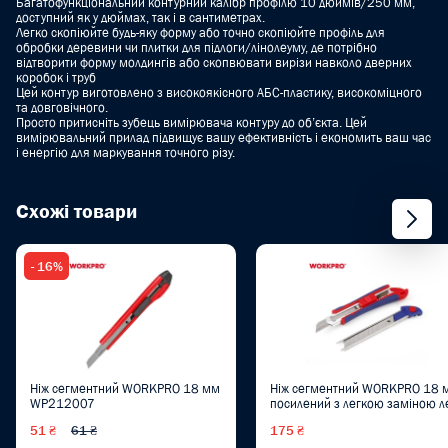
Багатофункціональний контурний калібр профілю 10 дюймів/250 мм,
доступний як у дюймах, так і в сантиметрах.
Легко скопіюйте будь-яку форму або точно скопіюйте профіль для
обробки деревини чи плитки для підлоги/лінолеуму, де потрібно
відтворити форму молдингів або скопвювати вирізи навколо дверних
коробок і труб
Цей контур виготовлено з високоякісного АБС-пластику, високоміцного
та довговічного.
Просто притисніть зубець вимірювача контуру до об’єкта. Цей
вимірювальний прилад підвищує вашу ефективність і економить ваш час
і енергію для маркування точного різу.
Схожі товари
- 16%
Ніж сегментний WORKPRO 18 мм
Ніж сегментний WORKPRO 18 
WP212007
посилений з легкою заміною л
PRO WP212011
51 ₴
61 ₴
175 ₴