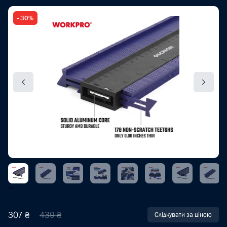
- 30%
‹
›
307 ₴
439 ₴
Слідкувати за ціною