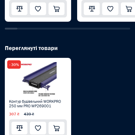
Переглянуті товари
- 30%
Контур будівельний WORKPRO
250 мм PRO WP269001
307 ₴
439 ₴