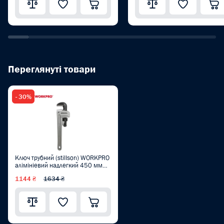
Переглянуті товари
- 30%
Ключ трубний (stillson) WORKPRO
алімініевий надлегкий 450 мм
PRO PLUS WP302008
1144 ₴
1634 ₴