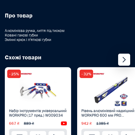
Про товар
Алюмінієва ручка, лиття під тиском
Ковані гакові губки
Змінні крюк і п'яткові губки
Схожі товари
- 25%
- 32%
Набір інструментів універсальний
Рівень алюмініевий надміцний
WORKPRO (17 пред.) W009034
WORKPRO 600 мм PRO
WP262016
667 ₴
889 ₴
Відеоогляд
942 ₴
1385 ₴